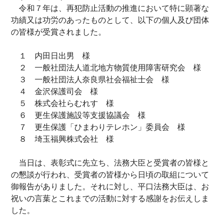
令和７年は、再犯防止活動の推進において特に顕著な
功績又は功労のあったものとして、以下の個人及び団体
の皆様が受賞されました。
１ 内田日出男 様
２ 一般社団法人道北地方物質使用障害研究会 様
３ 一般社団法人奈良県社会福祉士会 様
４ 金沢保護司会 様
５ 株式会社らむれす 様
６ 更生保護施設等支援協議会 様
７ 更生保護「ひまわりテレホン」委員会 様
８ 埼玉福興株式会社 様
当日は、表彰式に先立ち、法務大臣と受賞者の皆様と
の懇談が行われ、受賞者の皆様から日頃の取組について
御報告がありました。それに対し、平口法務大臣は、お
祝いの言葉とこれまでの活動に対する感謝をお伝えしま
した。