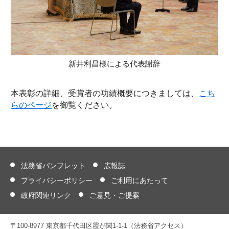
新井利昌様による代表謝辞
本表彰の詳細、受賞者の功績概要につきましては、
こち
らのページ
を御覧ください。
法務省パンフレット
広報誌
プライバシーポリシー
ご利用にあたって
政府関連リンク
ご意見・ご提案
〒100-8977 東京都千代田区霞が関1-1-1（法務省アクセス）