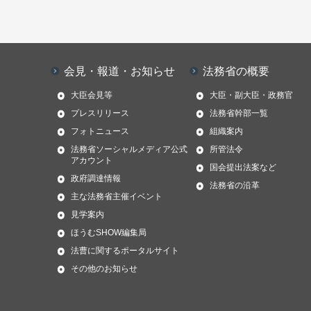
会見・報道・お知らせ
法務省の概要
大臣会見等
大臣・副大臣・政務官
プレスリリース
法務省幹部一覧
フォトニュース
組織案内
法務省ソーシャルメディア公式
所管法令
アカウント
国会提出法案など
政府調達情報
法務省の沿革
主な法務省主催イベント
見学案内
ほうむSHOW編集局
法曹に関するポータルサイト
その他のお知らせ