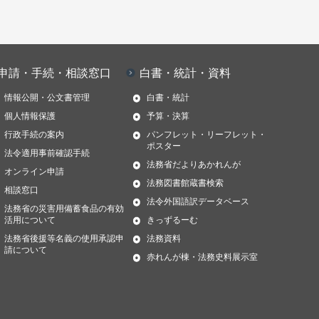
申請・手続・相談窓口
白書・統計・資料
情報公開・公文書管理
白書・統計
個人情報保護
予算・決算
行政手続の案内
パンフレット・リーフレット・
ポスター
法令適用事前確認手続
法務省だよりあかれんが
オンライン申請
法務図書館蔵書検索
相談窓口
法令外国語訳データベース
法務省の災害用備蓄食品の有効
活用について
きっずるーむ
法務省後援等名義の使用承認申
法務資料
請について
赤れんが棟・法務史料展示室