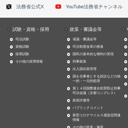
法務省公式X
YouTube法務省チャンネル
試験・資格・採用
政策・審議会等
司法試験
省議・審議会等
資格試験
司法制度改革の推進
採用試験
国民の基本的な権利の実現
その他の採用情報
刑事政策
出入国在留管理
国を当事者とする訴訟などの統
一的・一元的処理
第１４回国際連合犯罪防止刑事
司法会議（京都コングレス）
政策評価等
パブリックコメント
新型コロナウイルス感染症関連
情報
その他の政策・施策