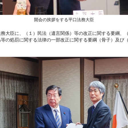
開会の挨拶をする平口法務大臣
務大臣に、（１）民法（遺言関係）等の改正に関する要綱、（
為等の処罰に関する法律の一部改正に関する要綱（骨子）及び