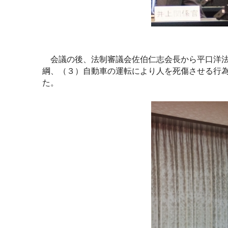
会議の後、法制審議会佐伯仁志会長から平口洋法
綱、（３）自動車の運転により人を死傷させる行
た。