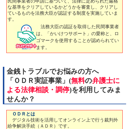
民間事業者の申請に基づいて、法律に定められた厳格
な基準をクリアしているかどうかを審査し、クリアし
ているものを法務大臣が認証する制度を実施していま
す。
法務大臣の認証を取得した民間事業者
は、「かいけつサポート」の愛称と、ロ
ゴマークを使用することが認められてい
ます。
金銭トラブルでお悩みの方へ
「ＯＤＲ実証事業」(
無料
の
弁護士に
よる法律相談・調停
)を利用してみま
せんか？
ＯＤＲとは
デジタル技術を活用してオンライン上で行う裁判外
紛争解決手続（ＡＤＲ）です。