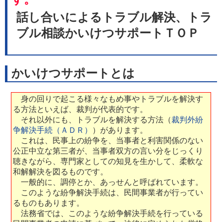
話し合いによる
トラブル解決
、
トラ
ブル相談
かいけつサポートＴＯＰ
かいけつサポートとは
身の回りで起こる様々なもめ事やトラブルを解決す
る方法といえば、裁判が代表的です。
それ以外にも、トラブルを解決する方法（
裁判外紛
争解決手続（ＡＤＲ）
）があります。
これは、民事上の紛争を、当事者と利害関係のない
公正中立な第三者が、当事者双方の言い分をじっくり
聴きながら、専門家としての知見を生かして、柔軟な
和解解決を図るものです。
一般的に、調停とか、あっせんと呼ばれています。
このような紛争解決手続は、民間事業者が行ってい
るものもあります。
法務省では、このような紛争解決手続を行っている