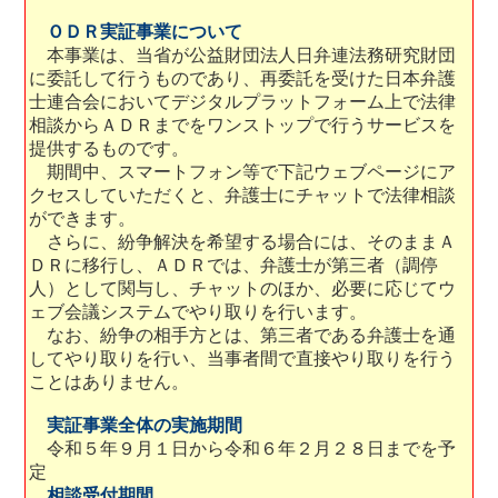
ＯＤＲ実証事業について
本事業は、当省が公益財団法人日弁連法務研究財団
に委託して行うものであり、再委託を受けた日本弁護
士連合会においてデジタルプラットフォーム上で法律
相談からＡＤＲまでをワンストップで行うサービスを
提供するものです。
期間中、スマートフォン等で下記ウェブページにア
クセスしていただくと、弁護士にチャットで法律相談
ができます。
さらに、紛争解決を希望する場合には、そのままＡ
ＤＲに移行し、ＡＤＲでは、弁護士が第三者（調停
人）として関与し、チャットのほか、必要に応じてウ
ェブ会議システムでやり取りを行います。
なお、紛争の相手方とは、第三者である弁護士を通
してやり取りを行い、当事者間で直接やり取りを行う
ことはありません。
実証事業全体の実施期間
令和５年９月１日から令和６年２月２８日までを予
定
相談受付期間