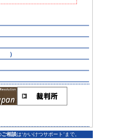
ク」
）
の
ご相談
は‘かいけつサポート’まで。