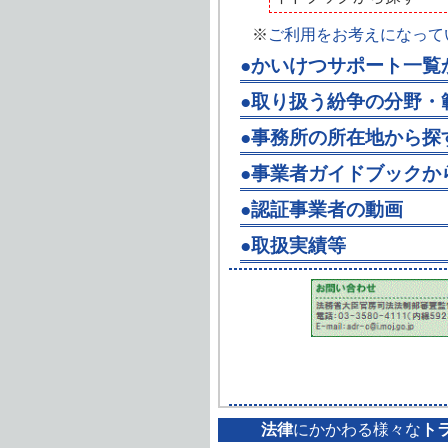
※
ご利用をお考えになって
●かいけつサポート一覧
●取り扱う紛争の分野・
●事務所の所在地から探
●事業者ガイドブック
●認証事業者の動画
●取扱実績等
法律
にかかわる様々な
ト