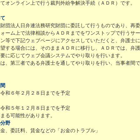
てオンライン上で行う裁判外紛争解決手続（ＡＤＲ）です。
いて
財団法人日弁連法務研究財団に委託して行うものであり、再委
フォーム上で法律相談からＡＤＲまでをワンストップで行うサ
ン等で下記ウェブページにアクセスしていただくと、弁護士に
望する場合には、そのままＡＤＲに移行し、ＡＤＲでは、弁護
必要に応じてウェブ会議システムでやり取りを行います。
は、第三者である弁護士を通してやり取りを行い、当事者間で
期間
令和６年２月２８日までを予定
令和５年１２月８日までを予定
まる可能性があります。
の分野
金、委託料、賃金などの「お金のトラブル」