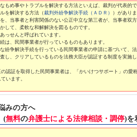
なもめ事やトラブルを解決する方法といえば、裁判が代表的で
ルを解決する方法（
裁判外紛争解決手続（ＡＤＲ）
）がありま
を、当事者と利害関係のない公正中立な第三者が、当事者双方
かして、柔軟な和解解決を図るものです。
あっせんと呼ばれています。
続は、民間事業者が行っているものもあります。
な紛争解決手続を行っている民間事業者の申請に基づいて、法
査し、クリアしているものを法務大臣が認証する制度を実施し
臣の認証を取得した民間事業者は、「かいけつサポート」の愛
れています。
悩みの方へ
(
無料
の
弁護士による法律相談・調停
)