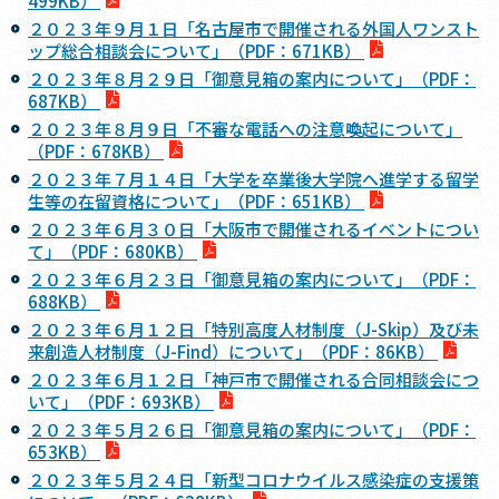
499KB）
２０２３年９月１日「名古屋市で開催される外国人ワンスト
ップ総合相談会について」（PDF：671KB）
２０２３年８月２９日「御意見箱の案内について」（PDF：
687KB）
２０２３年８月９日「不審な電話への注意喚起について」
（PDF：678KB）
２０２３年７月１４日「大学を卒業後大学院へ進学する留学
生等の在留資格について」（PDF：651KB）
２０２３年６月３０日「大阪市で開催されるイベントについ
て」（PDF：680KB）
２０２３年６月２３日「御意見箱の案内について」（PDF：
688KB）
２０２３年６月１２日「特別高度人材制度（J-Skip）及び未
来創造人材制度（J-Find）について」（PDF：86KB）
２０２３年６月１２日「神戸市で開催される合同相談会につ
いて」（PDF：693KB）
２０２３年５月２６日「御意見箱の案内について」（PDF：
653KB）
２０２３年５月２４日「新型コロナウイルス感染症の支援策