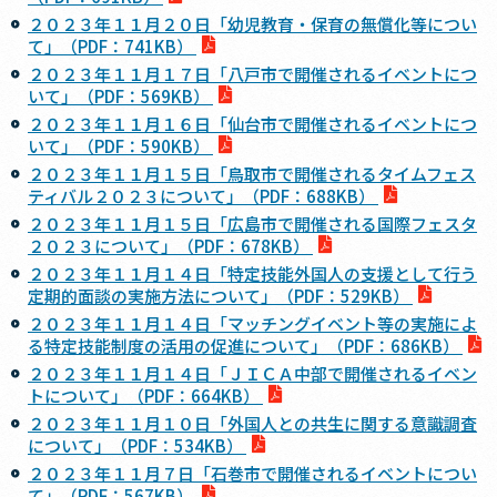
２０２３年１１月２０日「幼児教育・保育の無償化等につい
て」（PDF：741KB）
２０２３年１１月１７日「八戸市で開催されるイベントにつ
いて」（PDF：569KB）
２０２３年１１月１６日「仙台市で開催されるイベントにつ
いて」（PDF：590KB）
２０２３年１１月１５日「鳥取市で開催されるタイムフェス
ティバル２０２３について」（PDF：688KB）
２０２３年１１月１５日「広島市で開催される国際フェスタ
２０２３について」（PDF：678KB）
２０２３年１１月１４日「特定技能外国人の支援として行う
定期的面談の実施方法について」（PDF：529KB）
２０２３年１１月１４日「マッチングイベント等の実施によ
る特定技能制度の活用の促進について」（PDF：686KB）
２０２３年１１月１４日「ＪＩＣＡ中部で開催されるイベン
トについて」（PDF：664KB）
２０２３年１１月１０日「外国人との共生に関する意識調査
について」（PDF：534KB）
２０２３年１１月７日「石巻市で開催されるイベントについ
て」（PDF：567KB）