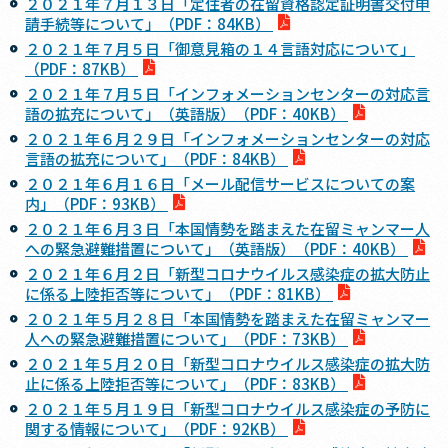
２０２１年７月１３日「定住者の在留資格認定証明書交付申
請手続等について」（PDF：84KB）
２０２１年７月５日「御意見箱の１４言語対応について」
（PDF：87KB）
２０２１年７月５日「インフォメーションセンターの対応言
語の拡充について」（英語版）（PDF：40KB）
２０２１年６月２９日「インフォメーションセンターの対応
言語の拡充について」（PDF：84KB）
２０２１年６月１６日「メール配信サービスについての案
内」（PDF：93KB）
２０２１年６月３日「本国情勢を踏まえた在留ミャンマー人
への緊急避難措置について」（英語版）（PDF：40KB）
２０２１年６月２日「新型コロナウイルス感染症の拡大防止
に係る上陸拒否等について」（PDF：81KB）
２０２１年５月２８日「本国情勢を踏まえた在留ミャンマー
人への緊急避難措置について」（PDF：73KB）
２０２１年５月２０日「新型コロナウイルス感染症の拡大防
止に係る上陸拒否等について」（PDF：83KB）
２０２１年５月１９日「新型コロナウイルス感染症の予防に
関する情報について」（PDF：92KB）