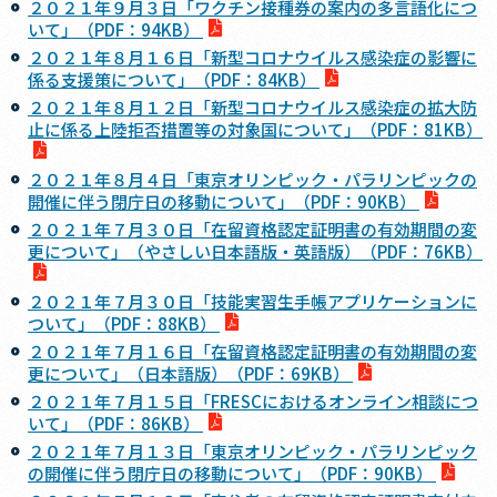
２０２１年９月３日「ワクチン接種券の案内の多言語化につ
いて」（PDF：94KB）
２０２１年８月１６日「新型コロナウイルス感染症の影響に
係る支援策について」（PDF：84KB）
２０２１年８月１２日「新型コロナウイルス感染症の拡大防
止に係る上陸拒否措置等の対象国について」（PDF：81KB）
２０２１年８月４日「東京オリンピック・パラリンピックの
開催に伴う閉庁日の移動について」（PDF：90KB）
２０２１年７月３０日「在留資格認定証明書の有効期間の変
更について」（やさしい日本語版・英語版）（PDF：76KB）
２０２１年７月３０日「技能実習生手帳アプリケーションに
ついて」（PDF：88KB）
２０２１年７月１６日「在留資格認定証明書の有効期間の変
更について」（日本語版）（PDF：69KB）
２０２１年７月１５日「FRESCにおけるオンライン相談につ
いて」（PDF：86KB）
２０２１年７月１３日「東京オリンピック・パラリンピック
の開催に伴う閉庁日の移動について」（PDF：90KB）