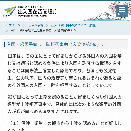
MENU
トップページ
出入国手続
出入（帰）国手続について（解説）
入国・帰国手続＜上陸拒否事由（入管法第5条）＞
入国・帰国手続＜上陸拒否事由（入管法第5条）＞
国家は、その国にとって好ましからざる外国人の入国を禁
じ又は適当と認める条件により入国を許可する権限を有す
ることは国際法上確立した原則であり、各国とも公衆衛
生、公の秩序、国内の治安等が害されるおそれがあると認
める外国人の入国・上陸を拒否することとしています。
我が国にとって上陸を認めることが好ましくない外国人の
類型が上陸拒否事由で、具体的には次のような類型の外国
人が我が国への入国を拒否されます。
（１）保健・衛生上の観点から上陸を認めることが好まし
くない者