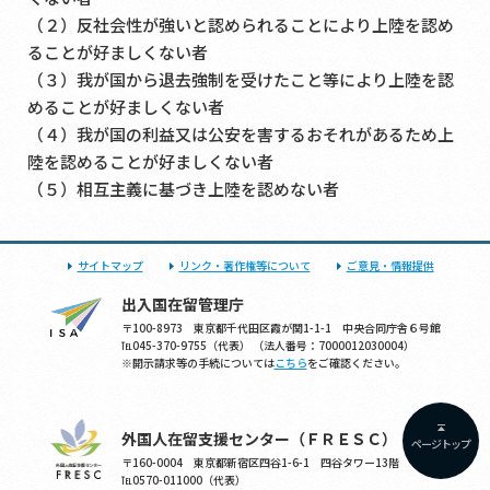
（２）反社会性が強いと認められることにより上陸を認め
ることが好ましくない者
（３）我が国から退去強制を受けたこと等により上陸を認
めることが好ましくない者
（４）我が国の利益又は公安を害するおそれがあるため上
陸を認めることが好ましくない者
（５）相互主義に基づき上陸を認めない者
サイトマップ
リンク・著作権等について
ご意見・情報提供
出入国在留管理庁
〒100-8973 東京都千代田区霞が関1-1-1 中央合同庁舎６号館
℡045-370-9755（代表） （法人番号：7000012030004）
※開示請求等の手続については
こちら
をご確認ください。
外国人在留支援センター（ＦＲＥＳＣ）
ページトップ
〒160-0004 東京都新宿区四谷1-6-1 四谷タワー13階
℡0570-011000（代表）