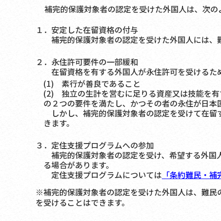
補完的保護対象者の認定を受けた外国人は、次の
１．安定した在留資格の付与
補完的保護対象者の認定を受けた外国人には、難
２．永住許可要件の一部緩和
在留資格を有する外国人が永住許可を受けるた
(1) 素行が善良であること
(2) 独立の生計を営むに足りる資産又は技能を
の２つの要件を満たし、かつその者の永住が日本
しかし、補完的保護対象者の認定を受けて在留す
きます。
３．定住支援プログラムへの参加
補完的保護対象者の認定を受け、希望する外国人
る場合があります。
定住支援プログラムについては
「条約難民・補
※補完的保護対象者の認定を受けた外国人は、難民
を受けることはできます。