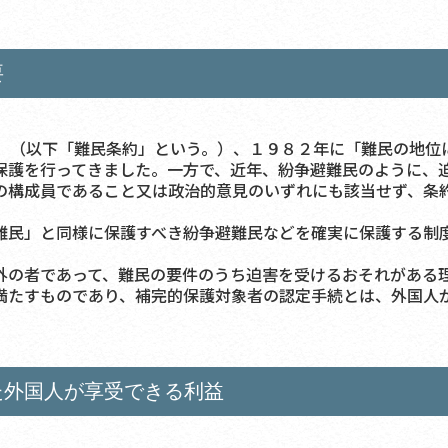
要
（以下「難民条約」という。）、１９８２年に「難民の地位
保護を行ってきました。一方で、近年、紛争避難民のように、
の構成員であること又は政治的意見のいずれにも該当せず、条
民」と同様に保護すべき紛争避難民などを確実に保護する制
の者であって、難民の要件のうち迫害を受けるおそれがある
満たすものであり、補完的保護対象者の認定手続とは、外国人
た外国人が享受できる利益