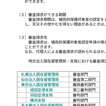
ができます。
（２）審査請求ができる期間
審査請求期間は、補完的保護対象者の認定をし
し、天災その他やむを得ない理由があるときは
（３）審査請求先
審査請求は、補完的保護対象者認定申請の場合
ことができます。
なお、代理人による審査請求が認められるほか
地方出入国在留管理局・支局における審査請
札幌出入国在留管理局
審査部門
仙台出入国在留管理局
審査第二部門
東京出入国在留管理局
難民審判部門
成田空港支局
第二審判部門
羽田空港支局
審判部門
横浜支局
審判部門
名古屋出入国在留管理局
難民審判部門