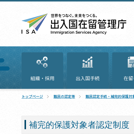
組織・採用
出入国手続
在留
トップページ
難民の認定等
難民認定手続・補完的保護対
補完的保護対象者認定制度