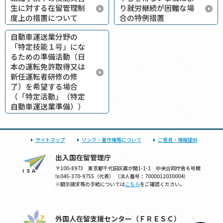
生に対する在留管理制
り就労継続が困難な場
度上の措置について
合の特例措置
自動車運送業分野の
「特定技能１号」にな
るための準備活動（日
本の運転免許取得又は
新任運転者研修の修
了）を希望する場合
（「特定活動」（特定
自動車運送業準備））
サイトマップ
リンク・著作権等について
ご意見・情報提供
出入国在留管理庁
〒100-8973 東京都千代田区霞が関1-1-1 中央合同庁舎６号館
℡045-370-9755（代表） （法人番号：7000012030004）
※開示請求等の手続については
こちら
をご確認ください。
外国人在留支援センター（ＦＲＥＳＣ）