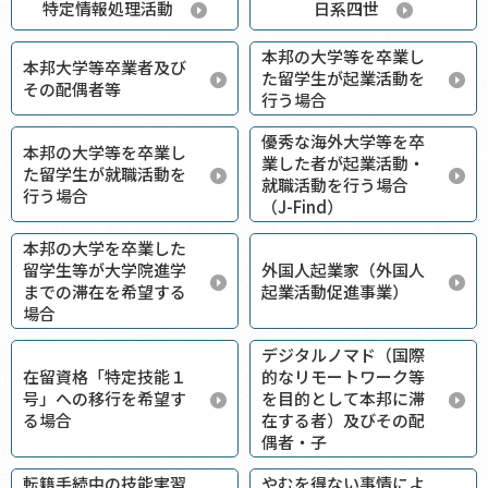
特定情報処理活動
日系四世
本邦の大学等を卒業し
本邦大学等卒業者及び
た留学生が起業活動を
その配偶者等
行う場合
優秀な海外大学等を卒
本邦の大学等を卒業し
業した者が起業活動・
た留学生が就職活動を
就職活動を行う場合
行う場合
（J-Find）
本邦の大学を卒業した
留学生等が大学院進学
外国人起業家（外国人
までの滞在を希望する
起業活動促進事業）
場合
デジタルノマド（国際
在留資格「特定技能１
的なリモートワーク等
号」への移行を希望す
を目的として本邦に滞
る場合
在する者）及びその配
偶者・子
転籍手続中の技能実習
やむを得ない事情によ