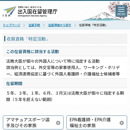
MENU
トップページ
在留手続
在留資格から探す
在留資格「特定活動」
在留資格「特定活動」
この在留資格に該当する活動
法務大臣が個々の外国人について特に指定する活動
該当例としては、外交官等の家事使用人、ワーキング・ホリデ
ー、経済連携協定に基づく外国人看護師・介護福祉士候補者等
在留期間
５年、３年、１年、６月、３月又は法務大臣が個々に指定する期
間（５年を超えない範囲）
アマチュアスポーツ選
EPA看護師・EPA介護
手及びその家族
福祉士の家族