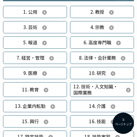
1. 公用
2. 教授
3. 芸術
4. 宗教
5. 報道
6. 高度専門職
7. 経営・管理
8. 法律・会計業務
9. 医療
10. 研究
12. 技術・人文知識・
11. 教育
国際業務
13. 企業内転勤
14. 介護
15. 興行
16. 技能
ページトップ
17. 特定技能
18. 技能実習