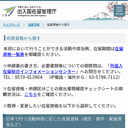
MENU
トップページ
在留手続
在留資格から探す
在留資格から探す
本邦において行うことができる活動や該当例、在留期間は
在留
資格一覧表
を御確認ください。
※申請書の書き方、必要書類等についての御質問は、「
外国人
在留総合インフォメーションセンター
」へお問合せください。
TEL：0570-013904 （IP電話・海外から：03-5796-7112）
※在留資格・申請区分ごとの提出書類確認チェックシートの掲
載状況は、
こちら
をご確認ください。
※取得・変更したい在留資格を以下から選択してください。
日本で行う活動内容に応じた在留資格（就労・留学・家族滞
在など）