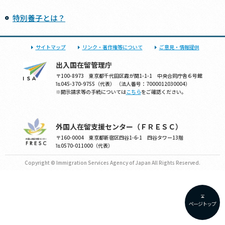
特別養子とは？
サイトマップ
リンク・著作権等について
ご意見・情報提供
出入国在留管理庁
〒100-8973 東京都千代田区霞が関1-1-1 中央合同庁舎６号館
℡045-370-9755（代表） （法人番号：7000012030004）
※開示請求等の手続については
こちら
をご確認ください。
外国人在留支援センター（ＦＲＥＳＣ）
〒160-0004 東京都新宿区四谷1-6-1 四谷タワー13階
℡0570-011000（代表）
Copyright © Immigration Services Agency of Japan All Rights Reserved.
ページトップ