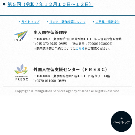
第５回（令和７年１２月１０日～１２日）
サイトマップ
リンク・著作権等について
ご意見・情報提供
出入国在留管理庁
〒100-8973 東京都千代田区霞が関1-1-1 中央合同庁舎６号館
℡045-370-9755（代表） （法人番号：7000012030004）
※開示請求等の手続については
こちら
をご確認ください。
外国人在留支援センター（ＦＲＥＳＣ）
〒160-0004 東京都新宿区四谷1-6-1 四谷タワー13階
℡0570-011000（代表）
Copyright © Immigration Services Agency of Japan All Rights Reserved.
ページトップ