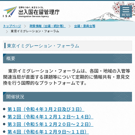
MENU
トップページ
政策情報（会議・統計等）
会議・委員会等
東京イミグレーション・フォーラム
東京イミグレーション・フォーラム
概要
東京イミグレーション・フォーラムは、各国・地域の入管等
関連当局が直面する課題等について定期的に情報共有・意見交
換を行う国際的なプラットフォームです。
開催状況
第１回（令和４年３月２日及び３日）
第２回（令和４年１２月１２日～１４日）
第３回（令和５年１２月２０日～２２日）
第４回（令和６年１２月９日～１１日）