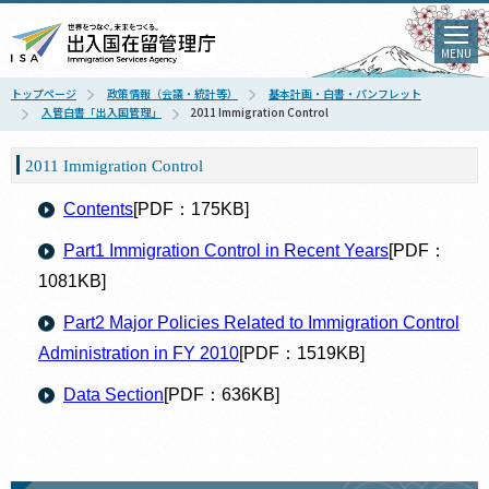
MENU
トップページ
政策情報（会議・統計等）
基本計画・白書・パンフレット
入管白書「出入国管理」
2011 Immigration Control
2011 Immigration Control
Contents
[PDF：175KB]
Part1 Immigration Control in Recent Years
[PDF：
1081KB]
Part2 Major Policies Related to Immigration Control
Administration in FY 2010
[PDF：1519KB]
Data Section
[PDF：636KB]