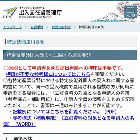
MENU
トップページ
在留手続
特定技能制度
特定技能運用要領
特定技能運用要領
特定技能外国人受入れに関する運用要領
○原則として申請書を含む提出書類への押印は不要です。
押印が不要な参考様式についてはこちら
を御覧ください。
○各特定産業分野における特定技能外国人の受入れに関する誓
約書について、同一の受入機関で雇用される複数の方が同時に
申請をする場合には、「立証資料の対象となる申請人の名簿
（参考様式・補助用紙）に、申請人全員の情報をまとめて記載
いただくことで、書類は一通のみとすることが可能です。
・
記載例についてはこちらを御覧ください。（PDF）
・
参考様式（補助用紙）【立証資料の対象となる申請人の名
簿】（WORD）
Ⅰ 要領本体