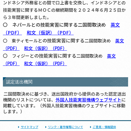
ンドネシア外務省との間で口上書を交換し、インドネシアとの
技能実習に関するＭＯＣの継続期間を２０２４年６月２５日か
ら３年間更新しました。
〇 ネパール
との技能実習に関する
二国間取決め
英文
（PDF）
和文（仮訳）（PDF）
との技能実習に関する
〇
東ティモール
二国間取決め
英文
（PDF）
和文（仮訳）（PDF）
〇
との技能実習に関する
フィジー
二国間取決め
英文
（PDF）
和文（仮訳）（PDF）
認定送出機関
二国間取決めに基づき、送出国政府から提供のあった認定送出
機関のリストについては、
外国人技能実習機構ウェブサイト
に
掲載しています。（外国人技能実習機構のウェブサイトに移動
します。）
サイトマップ
リンク・著作権等について
ご意見・情報提供