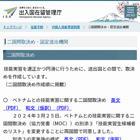
MENU
トップページ
在留手続
外国人技能実習制度
二国間取決め・認定送出機関
二国間取決め・認定送出機関
二国間取決め
技能実習を適正かつ円滑に行うために、送出国との間で、取決
めを作成しています。
（二国間取決め作成順に掲載）
〇 ベトナムとの技能実習に関する二国間取決め
英文
（PDF）
和文（仮訳）（PDF）
２０２４年３月２５日、ベトナムとの技能実習に関する二
国間取決め（協力覚書（MOC））の別添３「技能実習生候補者
のリスト」を変更することに両国間で同意しました。
別添３の変更後の様式
英文（PDF）
和文（仮訳）