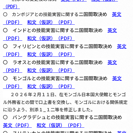
（PDF）
二国間取決め
英文
〇 カンボジアとの技能実習に関する
（PDF）
和文（仮訳）（PDF）
〇 インド
との技能実習に関する
二国間取決め
英文
（PDF）
和文（仮訳）（PDF）
〇 フィリピン
との技能実習に関する
二国間取決め
英文
（PDF）
和文（仮訳）（PDF）
〇 ラオス
との技能実習に関する
二国間取決め
英文
（PDF）
和文（仮訳）（PDF）
〇 モンゴル
との技能実習に関する
二国間取決め
英文
（PDF）
和文（仮訳）（PDF）
２０２６年２月１１日、在モンゴル日本国大使館とモンゴ
ル外務省との間で口上書を交換し、モンゴルにおける関係規定
に沿うよう、別添１_１二等を修正しました。
〇 バングラデシュ
との技能実習に関する
二国間取決め
英文（PDF）
和文（仮訳）（PDF）