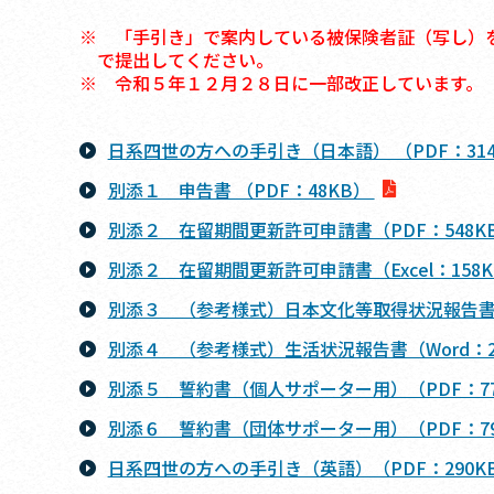
※ 「手引き」で案内している被保険者証（写し）
で提出してください。
※ 令和５年１２月２８日に一部改正しています。
日系四世の方への手引き（日本語） （PDF：31
別添１ 申告書 （PDF：48KB）
別添２ 在留期間更新許可申請書（PDF：548K
別添２ 在留期間更新許可申請書（Excel：158
別添３ （参考様式）日本文化等取得状況報告書（
別添４ （参考様式）生活状況報告書（Word：2
別添５ 誓約書（個人サポーター用）（PDF：7
別添６ 誓約書（団体サポーター用）（PDF：7
日系四世の方への手引き（英語）（PDF：290K