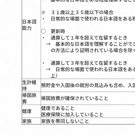
※ ３１歳以上３５歳以下の場合
・ 日常的な場面で使われる日本語をある
日本語
能力
○ 更新時
・ 通算して１年を超えて在留するとき
→ 基本的な日本語を理解することがで
の方法により証明されている場合を除
・ 通算して３年を超えて在留するとき
→ 日常的な場面で使われる日本語をあ
上）
生計維
預貯金や入国後の就労の見込みも含め、入
持
帰国旅
帰国旅費が確保されていること
費
健康であること
健康
医療保険に加入していること
家族
家族を帯同しないこと