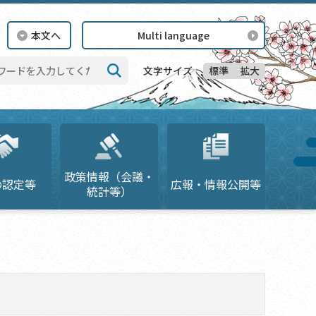
本文へ
Multi language
標準
拡大
文字サイズ
検索
政策情報（会議・
の認定等
広報・情報公開等
統計等）