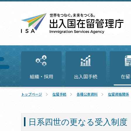
組織・採用
出入国手続
在留
トップページ
在留手続
各種公表資料
在留資格関係
日系四世の更なる受入制度