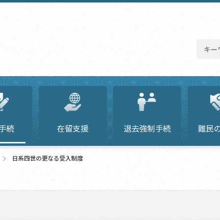
手続
在留支援
退去強制手続
難民
日系四世の更なる受入制度