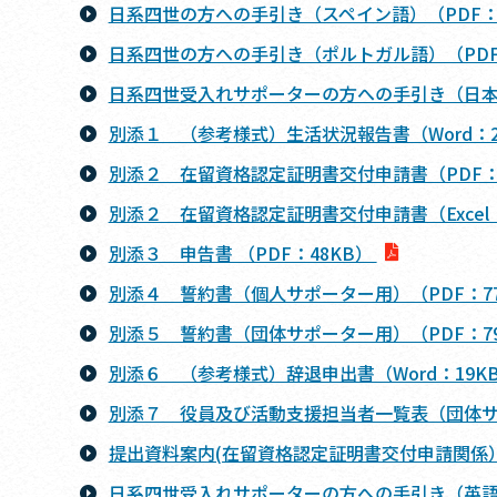
日系四世の方への手引き（スペイン語）（PDF：5
日系四世の方への手引き（ポルトガル語）（PDF
日系四世受入れサポーターの方への手引き（日本語
別添１ （参考様式）生活状況報告書（Word：2
別添２ 在留資格認定証明書交付申請書（PDF：5
別添２ 在留資格認定証明書交付申請書（Excel：
別添３ 申告書 （PDF：48KB）
別添４ 誓約書（個人サポーター用）（PDF：7
別添５ 誓約書（団体サポーター用）（PDF：7
別添６ （参考様式）辞退申出書（Word：19K
別添７ 役員及び活動支援担当者一覧表（団体サポー
提出資料案内(在留資格認定証明書交付申請関係） 
日系四世受入れサポーターの方への手引き（英語）