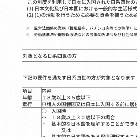
この制度を利用して日本に入国された日系四世の
(1) 日本文化及び日本国における一般的な生活様
(2) (1)の活動を行うために必要な資金を補うた
※ 風営法関係の業務（性風俗店、パチンコ店等での稼働）に
※ 労働基準法や健康保険法などの労働関係法令及び社会保険
対象となる日系四世の方
下記の要件を満たす日系四世の方が対象となります
項目
内容
年齢
１８歳以上３５歳以下
素行
申請人の国籍国又は日本に入国する前に居
○ 入国時
※ １８歳以上３０歳以下の場合
・ 基本的な日本語を理解することができ
又は
・ 基本的な日本語をある程度理解するこ