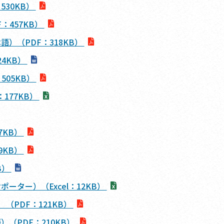
30KB）
：457KB）
）（PDF：318KB）
4KB）
05KB）
177KB）
7KB）
9KB）
B）
ター）（Excel：12KB）
（PDF：121KB）
（PDF：210KB）