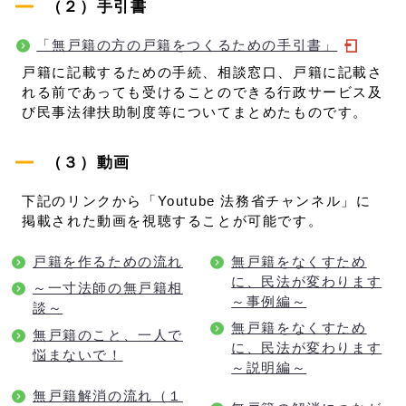
（２）手引書
「無戸籍の方の戸籍をつくるための手引書」
戸籍に記載するための手続、相談窓口、戸籍に記載さ
れる前であっても受けることのできる行政サービス及
び民事法律扶助制度等についてまとめたものです。
（３）動画
下記のリンクから「Youtube 法務省チャンネル」に
掲載された動画を視聴することが可能です。
戸籍を作るための流れ
無戸籍をなくすため
に、民法が変わります
～一寸法師の無戸籍相
～事例編～
談～
無戸籍をなくすため
無戸籍のこと、一人で
に、民法が変わります
悩まないで！
～説明編～
無戸籍解消の流れ（１