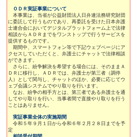
ＯＤＲ実証事業について
本事業は、当省が公益財団法人日弁連法務研究財団
に委託して行うものであり、再委託を受けた日本弁護
士連合会においてデジタルプラットフォーム上で法律
相談からＡＤＲまでをワンストップで行うサービスを
提供するものです。
期間中、スマートフォン等で下記ウェブページにア
クセスしていただくと、弁護士にチャットで法律相談
ができます。
さらに、紛争解決を希望する場合には、そのままＡ
ＤＲに移行し、ＡＤＲでは、弁護士が第三者（調停
人）として関与し、チャットのほか、必要に応じてウ
ェブ会議システムでやり取りを行います。
なお、紛争の相手方とは、第三者である弁護士を通
してやり取りを行い、当事者間で直接やり取りを行う
ことはありません。
実証事業全体の実施期間
令和５年９月１日から令和６年２月２８日までを予
定
相談受付期間