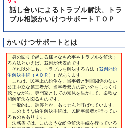
話し合いによる
トラブル解決
、
トラ
ブル相談
かいけつサポートＴＯＰ
かいけつサポートとは
身の回りで起こる様々なもめ事やトラブルを解決す
る方法といえば、裁判が代表的です。
それ以外にも、トラブルを解決する方法（
裁判外紛
争解決手続（ＡＤＲ）
）があります。
これは、民事上の紛争を、当事者と利害関係のない
公正中立な第三者が、当事者双方の言い分をじっくり
聴きながら、専門家としての知見を生かして、柔軟な
和解解決を図るものです。
一般的に、調停とか、あっせんと呼ばれています。
このような紛争解決手続は、民間事業者が行ってい
るものもあります。
法務省では、このような紛争解決手続を行っている