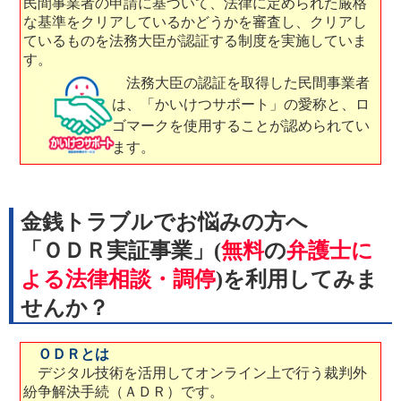
民間事業者の申請に基づいて、法律に定められた厳格
な基準をクリアしているかどうかを審査し、クリアし
ているものを法務大臣が認証する制度を実施していま
す。
法務大臣の認証を取得した民間事業者
は、「かいけつサポート」の愛称と、ロ
ゴマークを使用することが認められてい
ます。
金銭トラブルでお悩みの方へ
「ＯＤＲ実証事業」(
無料
の
弁護士に
よる法律相談・調停
)を利用してみま
せんか？
ＯＤＲとは
デジタル技術を活用してオンライン上で行う裁判外
紛争解決手続（ＡＤＲ）です。