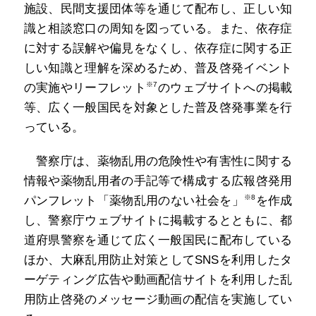
施設、民間支援団体等を通じて配布し、正しい知
識と相談窓口の周知を図っている。また、依存症
に対する誤解や偏見をなくし、依存症に関する正
しい知識と理解を深めるため、普及啓発イベント
※7
の実施やリーフレット
のウェブサイトへの掲載
等、広く一般国民を対象とした普及啓発事業を行
っている。
警察庁は、薬物乱用の危険性や有害性に関する
情報や薬物乱用者の手記等で構成する広報啓発用
※8
パンフレット「薬物乱用のない社会を」
を作成
し、警察庁ウェブサイトに掲載するとともに、都
道府県警察を通じて広く一般国民に配布している
ほか、大麻乱用防止対策としてSNSを利用したタ
ーゲティング広告や動画配信サイトを利用した乱
用防止啓発のメッセージ動画の配信を実施してい