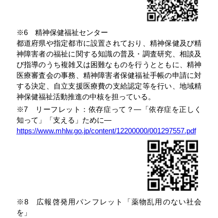
※6 精神保健福祉センター
都道府県や指定都市に設置されており、精神保健及び精
神障害者の福祉に関する知識の普及・調査研究、相談及
び指導のうち複雑又は困難なものを行うとともに、精神
医療審査会の事務、精神障害者保健福祉手帳の申請に対
する決定、自立支援医療費の支給認定等を行い、地域精
神保健福祉活動推進の中核を担っている。
※7 リーフレット：依存症って？―「依存症を正しく
知って」「支える」ために―
https://www.mhlw.go.jp/content/12200000/001297557.pdf
※8 広報啓発用パンフレット「薬物乱用のない社会
を」