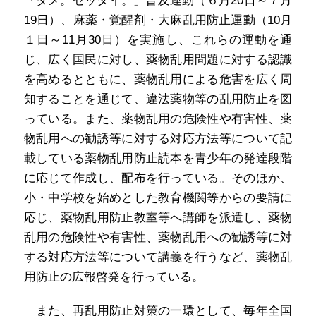
「ダメ。ゼッタイ。」普及運動（６月20日～７月
19日）、麻薬・覚醒剤・大麻乱用防止運動（10月
１日～11月30日）を実施し、これらの運動を通
じ、広く国民に対し、薬物乱用問題に対する認識
を高めるとともに、薬物乱用による危害を広く周
知することを通じて、違法薬物等の乱用防止を図
っている。また、薬物乱用の危険性や有害性、薬
物乱用への勧誘等に対する対応方法等について記
載している薬物乱用防止読本を青少年の発達段階
に応じて作成し、配布を行っている。そのほか、
小・中学校を始めとした教育機関等からの要請に
応じ、薬物乱用防止教室等へ講師を派遣し、薬物
乱用の危険性や有害性、薬物乱用への勧誘等に対
する対応方法等について講義を行うなど、薬物乱
用防止の広報啓発を行っている。
また、再乱用防止対策の一環として、毎年全国