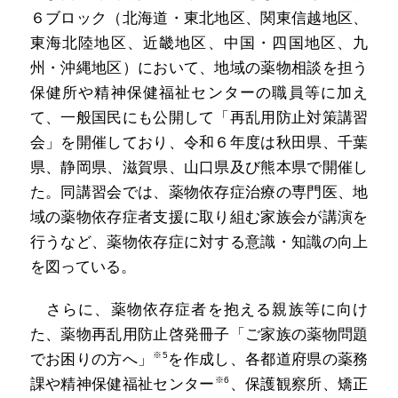
６ブロック（北海道・東北地区、関東信越地区、
東海北陸地区、近畿地区、中国・四国地区、九
州・沖縄地区）において、地域の薬物相談を担う
保健所や精神保健福祉センターの職員等に加え
て、一般国民にも公開して「再乱用防止対策講習
会」を開催しており、令和６年度は秋田県、千葉
県、静岡県、滋賀県、山口県及び熊本県で開催し
た。同講習会では、薬物依存症治療の専門医、地
域の薬物依存症者支援に取り組む家族会が講演を
行うなど、薬物依存症に対する意識・知識の向上
を図っている。
さらに、薬物依存症者を抱える親族等に向け
た、薬物再乱用防止啓発冊子「ご家族の薬物問題
※5
でお困りの方へ」
を作成し、各都道府県の薬務
※6
課や精神保健福祉センター
、保護観察所、矯正