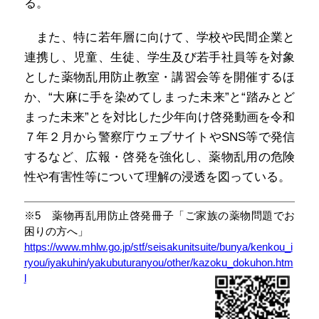
る。
また、特に若年層に向けて、学校や民間企業と
連携し、児童、生徒、学生及び若手社員等を対象
とした薬物乱用防止教室・講習会等を開催するほ
か、“大麻に手を染めてしまった未来”と“踏みとど
まった未来”とを対比した少年向け啓発動画を令和
７年２月から警察庁ウェブサイトやSNS等で発信
するなど、広報・啓発を強化し、薬物乱用の危険
性や有害性等について理解の浸透を図っている。
※5 薬物再乱用防止啓発冊子「ご家族の薬物問題でお
困りの方へ」
https://www.mhlw.go.jp/stf/seisakunitsuite/bunya/kenkou_i
ryou/iyakuhin/yakubuturanyou/other/kazoku_dokuhon.htm
l