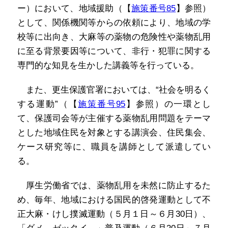
ー）において、地域援助（【
施策番号85
】参照）
として、関係機関等からの依頼により、地域の学
校等に出向き、大麻等の薬物の危険性や薬物乱用
に至る背景要因等について、非行・犯罪に関する
専門的な知見を生かした講義等を行っている。
また、更生保護官署においては、“社会を明るく
する運動”（【
施策番号95
】参照）の一環とし
て、保護司会等が主催する薬物乱用問題をテーマ
とした地域住民を対象とする講演会、住民集会、
ケース研究等に、職員を講師として派遣してい
る。
厚生労働省では、薬物乱用を未然に防止するた
め、毎年、地域における国民的啓発運動として不
正大麻・けし撲滅運動（５月１日～６月30日）、