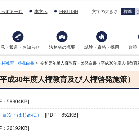
きっずるーむ
本文へ
ENGLISH
文字の大きさ
標準
会見・報道・お知らせ
法務省の概要
試験・資格・採用
政策
人権教育・啓発白書
> 令和元年版人権教育・啓発白書（平成30年度人権教育
平成30年度人権教育及び人権啓発施策）
F：58804KB]
・目次・はじめに）
[PDF：852KB]
F：26192KB]