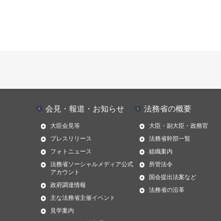
会見・報道・お知らせ
法務省の概要
大臣会見等
大臣・副大臣・政務官
プレスリリース
法務省幹部一覧
フォトニュース
組織案内
法務省ソーシャルメディア公式
所管法令
アカウント
国会提出法案など
政府調達情報
法務省の沿革
主な法務省主催イベント
見学案内