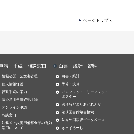
ページトップへ
申請・手続・相談窓口
白書・統計・資料
情報公開・公文書管理
白書・統計
個人情報保護
予算・決算
行政手続の案内
パンフレット・リーフレット・
ポスター
法令適用事前確認手続
法務省だよりあかれんが
オンライン申請
法務図書館蔵書検索
相談窓口
法令外国語訳データベース
法務省の災害用備蓄食品の有効
活用について
きっずるーむ