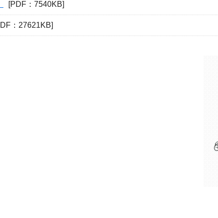
）
[PDF：7540KB]
PDF：27621KB]