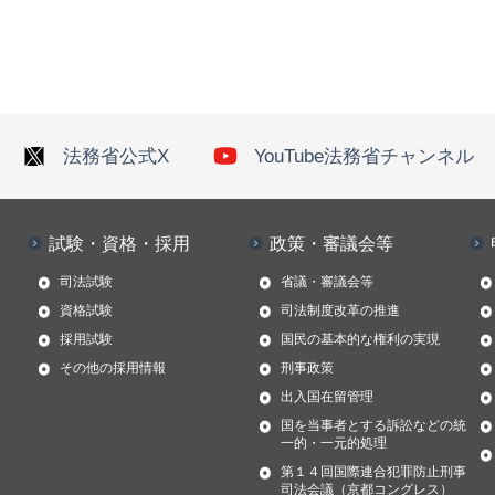
法務省公式X
YouTube法務省チャンネル
試験・資格・採用
政策・審議会等
司法試験
省議・審議会等
資格試験
司法制度改革の推進
採用試験
国民の基本的な権利の実現
その他の採用情報
刑事政策
出入国在留管理
国を当事者とする訴訟などの統
一的・一元的処理
第１４回国際連合犯罪防止刑事
司法会議（京都コングレス）