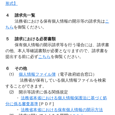
形式】
４ 請求先一覧
法務省における保有個人情報の開示等の請求先は
こ
ちら
を御覧ください。
５ 請求における必要書類
保有個人情報の開示請求等を行う場合には、請求書
の他、本人等確認書類が必要となりますので、請求書を
提出する前に必ず
こちら
を御覧ください。
６ その他
⑴
個人情報ファイル簿
（電子政府総合窓口）
法務省が保有している個人情報ファイルを検索
することができます。
⑵ 開示等請求に係る関係規定
・
法務省本省における個人情報保護法に基づく処
分に係る審査基準
[ＰＤＦ]
・
法務省本省における保有個人情報の開示方法