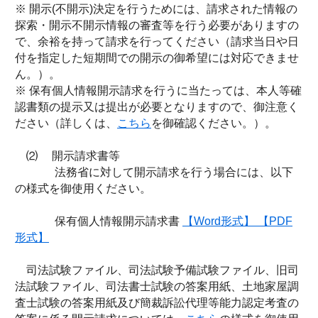
※ 開示(不開示)決定を行うためには、請求された情報の
探索・開示不開示情報の審査等を行う必要がありますの
で、余裕を持って請求を行ってください（請求当日や日
付を指定した短期間での開示の御希望には対応できませ
ん。）。
※ 保有個人情報開示請求を行うに当たっては、本人等確
認書類の提示又は提出が必要となりますので、御注意く
ださい（詳しくは、
こちら
を御確認ください。）。
⑵ 開示請求書等
法務省に対して開示請求を行う場合には、以下
の様式を御使用ください。
保有個人情報開示請求書
【Word形式】
【PDF
形式】
司法試験ファイル、司法試験予備試験ファイル、旧司
法試験ファイル、司法書士試験の答案用紙、土地家屋調
査士試験の答案用紙及び簡裁訴訟代理等能力認定考査の