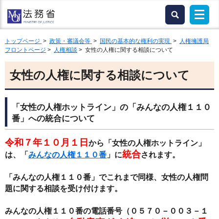
トップページ
>
政策・審議会等
>
国民の基本的な権利の実現
>
人権擁護局
フロントページ
>
人権相談
> 女性の人権に関する相談について
女性の人権に関する相談について
「女性の人権ホットライン」の「みんなの人権１１０
番」への統合について
令和７年１０月１日
から
「女性の人権ホットライン」
統合
は、「
みんなの人権１１０番
」に
されます。
「みんなの人権１１０番」でこれまで同様、女性の人権問
題に関する相談を受け付けます。
みんなの人権１１０番の電話番号（０５７０－００３－１