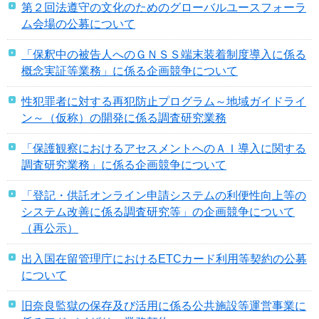
第２回法遵守の文化のためのグローバルユースフォーラ
ム会場の公募について
「保釈中の被告人へのＧＮＳＳ端末装着制度導入に係る
概念実証等業務」に係る企画競争について
性犯罪者に対する再犯防止プログラム～地域ガイドライ
ン～（仮称）の開発に係る調査研究業務
「保護観察におけるアセスメントへのＡＩ導入に関する
調査研究業務」に係る企画競争について
「登記・供託オンライン申請システムの利便性向上等の
システム改善に係る調査研究等」の企画競争について
（再公示）
出入国在留管理庁におけるETCカード利用等契約の公募
について
旧奈良監獄の保存及び活用に係る公共施設等運営事業に