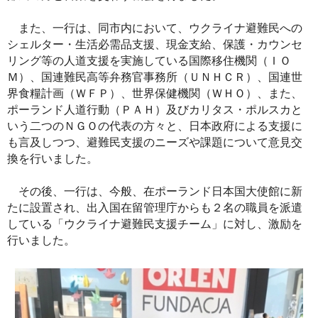
また、一行は、同市内において、ウクライナ避難民への
シェルター・生活必需品支援、現金支給、保護・カウンセ
リング等の人道支援を実施している国際移住機関（ＩＯ
Ｍ）、国連難民高等弁務官事務所（ＵＮＨＣＲ）、国連世
界食糧計画（ＷＦＰ）、世界保健機関（ＷＨＯ）、また、
ポーランド人道行動（ＰＡＨ）及びカリタス・ポルスカと
いう二つのＮＧＯの代表の方々と、日本政府による支援に
も言及しつつ、避難民支援のニーズや課題について意見交
換を行いました。
その後、一行は、今般、在ポーランド日本国大使館に新
たに設置され、出入国在留管理庁からも２名の職員を派遣
している「ウクライナ避難民支援チーム」に対し、激励を
行いました。