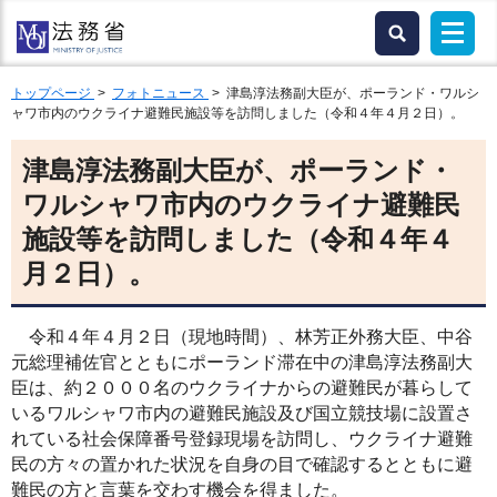
トップページ
>
フォトニュース
> 津島淳法務副大臣が、ポーランド・ワルシ
ャワ市内のウクライナ避難民施設等を訪問しました（令和４年４月２日）。
津島淳法務副大臣が、ポーランド・
ワルシャワ市内のウクライナ避難民
施設等を訪問しました（令和４年４
月２日）。
令和４年４月２日（現地時間）、林芳正外務大臣、中谷
元総理補佐官とともにポーランド滞在中の津島淳法務副大
臣は、約２０００名のウクライナからの避難民が暮らして
いるワルシャワ市内の避難民施設及び国立競技場に設置さ
れている社会保障番号登録現場を訪問し、ウクライナ避難
民の方々の置かれた状況を自身の目で確認するとともに避
難民の方と言葉を交わす機会を得ました。