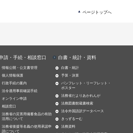
ページトップへ
申請・手続・相談窓口
白書・統計・資料
情報公開・公文書管理
白書・統計
個人情報保護
予算・決算
行政手続の案内
パンフレット・リーフレット・
ポスター
法令適用事前確認手続
法務省だよりあかれんが
オンライン申請
法務図書館蔵書検索
相談窓口
法令外国語訳データベース
法務省の災害用備蓄食品の有効
活用について
きっずるーむ
法務省後援等名義の使用承認申
法務資料
請について