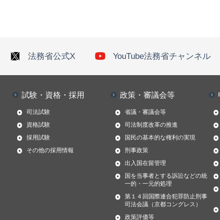
法務省公式X
YouTube法務省チャンネル
試験・資格・採用
政策・審議会等
司法試験
省議・審議会等
資格試験
司法制度改革の推進
採用試験
国民の基本的な権利の実現
その他の採用情報
刑事政策
出入国在留管理
国を当事者とする訴訟などの統
一的・一元的処理
第１４回国際連合犯罪防止刑事
司法会議（京都コングレス）
政策評価等