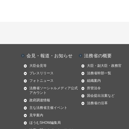
会見・報道・お知らせ
法務省の概要
大臣会見等
大臣・副大臣・政務官
プレスリリース
法務省幹部一覧
フォトニュース
組織案内
法務省ソーシャルメディア公式
所管法令
アカウント
国会提出法案など
政府調達情報
法務省の沿革
主な法務省主催イベント
見学案内
ほうむSHOW編集局