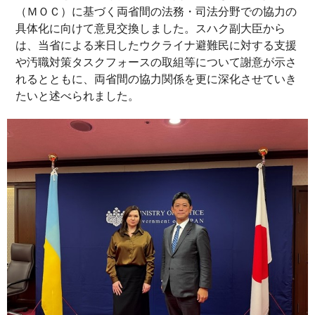
（ＭＯＣ）に基づく両省間の法務・司法分野での協力の
具体化に向けて意見交換しました。スハク副大臣から
は、当省による来日したウクライナ避難民に対する支援
や汚職対策タスクフォースの取組等について謝意が示さ
れるとともに、両省間の協力関係を更に深化させていき
たいと述べられました。