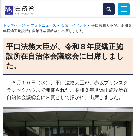
トップページ
>
フォトニュース
>
会議・イベント
> 平口法務大臣が、令和８
年度矯正施設所在自治体会議総会に出席しました。
平口法務大臣が、令和８年度矯正施
設所在自治体会議総会に出席しまし
た。
６月１０日（水）、平口法務大臣が、赤坂プリンスク
ラシックハウスで開催された、令和８年度矯正施設所在
自治体会議総会に来賓として招かれ、出席しました。