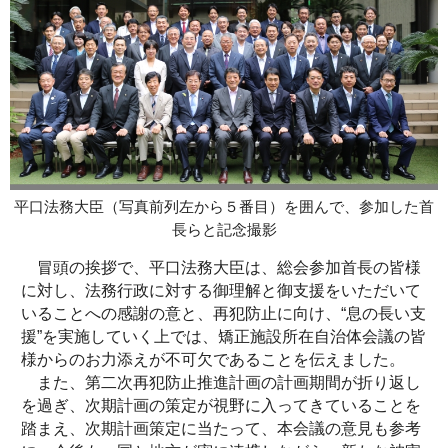
平口法務大臣（写真前列左から５番目）を囲んで、参加した首
長らと記念撮影
冒頭の挨拶で、平口法務大臣は、総会参加首長の皆様
に対し、法務行政に対する御理解と御支援をいただいて
いることへの感謝の意と、再犯防止に向け、“息の長い支
援”を実施していく上では、矯正施設所在自治体会議の皆
様からのお力添えが不可欠であることを伝えました。
また、第二次再犯防止推進計画の計画期間が折り返し
を過ぎ、次期計画の策定が視野に入ってきていることを
踏まえ、次期計画策定に当たって、本会議の意見も参考