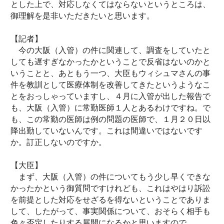
とした上で、対応しなくてはならないというところは、
御理解を是非いただきたいと思います。
【記者】
今の大阪（入管）の件に関連して、調査をしていたと
しても遅すぎなかったかということで反省はないのかと
いうことと、あともう一つ、大臣もウィシュマさんの事
件を教訓として医療体制を改善してきたというようなこ
とをおっしゃっていますし、４月に入管が出した報告で
も、大阪（入管）に常勤医師１人とあるわけですね。で
も、この常勤の医師は例の問題の医師で、１月２０日以
降出勤していないんです。これは間違いではないです
か。訂正しないのですか。
【大臣】
まず、大阪（入管）の件についてもう少し早くできな
かったかという御質問ですけれども、これはやはり訴訟
を前提とした対応をせざるを得ないということでありま
して、したがって、事実関係について、おそらく相手も
色々否定したりする展開になるかと思いますので。