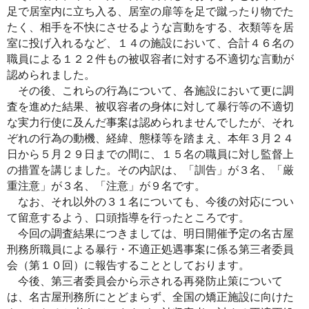
足で居室内に立ち入る、居室の扉等を足で蹴ったり物でた
たく、相手を不快にさせるような言動をする、衣類等を居
室に投げ入れるなど、１４の施設において、合計４６名の
職員による１２２件もの被収容者に対する不適切な言動が
認められました。
その後、これらの行為について、各施設において更に調
査を進めた結果、被収容者の身体に対して暴行等の不適切
な実力行使に及んだ事案は認められませんでしたが、それ
ぞれの行為の動機、経緯、態様等を踏まえ、本年３月２４
日から５月２９日までの間に、１５名の職員に対し監督上
の措置を講じました。その内訳は、「訓告」が３名、「厳
重注意」が３名、「注意」が９名です。
なお、それ以外の３１名についても、今後の対応につい
て留意するよう、口頭指導を行ったところです。
今回の調査結果につきましては、明日開催予定の名古屋
刑務所職員による暴行・不適正処遇事案に係る第三者委員
会（第１０回）に報告することとしております。
今後、第三者委員会から示される再発防止策について
は、名古屋刑務所にとどまらず、全国の矯正施設に向けた