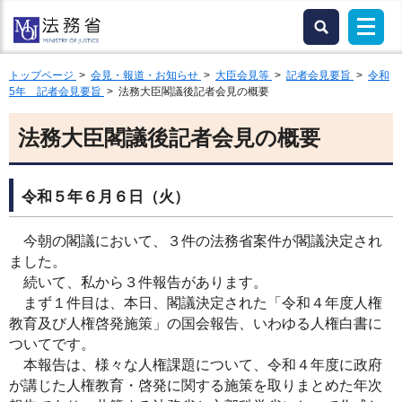
トップページ
>
会見・報道・お知らせ
>
大臣会見等
>
記者会見要旨
>
令和
5年 記者会見要旨
> 法務大臣閣議後記者会見の概要
法務大臣閣議後記者会見の概要
令和５年６月６日（火）
今朝の閣議において、３件の法務省案件が閣議決定され
ました。
続いて、私から３件報告があります。
まず１件目は、本日、閣議決定された「令和４年度人権
教育及び人権啓発施策」の国会報告、いわゆる人権白書に
ついてです。
本報告は、様々な人権課題について、令和４年度に政府
が講じた人権教育・啓発に関する施策を取りまとめた年次