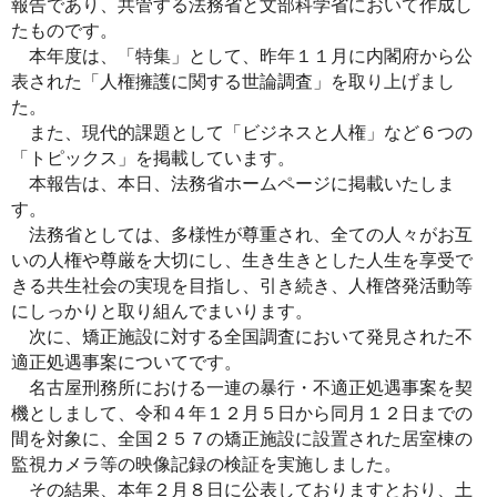
報告であり、共管する法務省と文部科学省において作成し
たものです。
本年度は、「特集」として、昨年１１月に内閣府から公
表された「人権擁護に関する世論調査」を取り上げまし
た。
また、現代的課題として「ビジネスと人権」など６つの
「トピックス」を掲載しています。
本報告は、本日、法務省ホームページに掲載いたしま
す。
法務省としては、多様性が尊重され、全ての人々がお互
いの人権や尊厳を大切にし、生き生きとした人生を享受で
きる共生社会の実現を目指し、引き続き、人権啓発活動等
にしっかりと取り組んでまいります。
次に、矯正施設に対する全国調査において発見された不
適正処遇事案についてです。
名古屋刑務所における一連の暴行・不適正処遇事案を契
機としまして、令和４年１２月５日から同月１２日までの
間を対象に、全国２５７の矯正施設に設置された居室棟の
監視カメラ等の映像記録の検証を実施しました。
その結果、本年２月８日に公表しておりますとおり、土