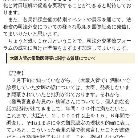
化と対日理解の促進を実現することができると期待してお
ります。
また、各局部課主催の特別イベントや展示を通じて、法
務省の司法外交についての様々な取組を国際社会に発信し
てまいりたいと思います。
ちょうど残り１か月ということで、司法外交閣僚フォー
ラムの成功に向けた準備をますます加速してまいります。
大阪入管の常勤医師等に関する質疑について
【記者】
２月下旬に知っていながら、（大阪入管で）酒酔いで
診察していた女医の話については、大臣、発表しないま
ま隠蔽されていたと批判が出ております。それから、
（難民審査参与員の）柳瀬さんについても、個人的な会
話の記録が出てきまして、年間１００件に満たないと。
これまで、大臣が、２，０００件以上を１５、６年間で
調査し、それはまさに今の難民認定の現状を的確に表し
ていると、こういった会見の場で御発言したことが虚偽
だという指摘が出ております。これ、撤回しないのか。