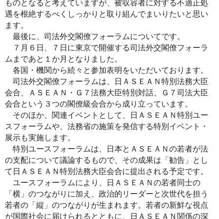
ものとなると考えていますが、被収容者に対する不適正処
遇を根絶するべくしっかりと取り組んでまいりたいと思い
ます。
最後に、司法外交閣僚フォーラムについてです。
７月６日、７日に東京で開催する司法外交閣僚フォーラ
ムまであと１か月となりました。
各国・機関から続々と参加表明をいただいております。
司法外交閣僚フォーラムは、日ＡＳＥＡＮ特別法務大臣
会合、ＡＳＥＡＮ・Ｇ７法務大臣特別対話、Ｇ７司法大臣
会合という３つの閣僚級会合から成り立っています。
そのほか、関連イベントとして、日ＡＳＥＡＮ特別ユー
スフォーラムや、法務省の施策を発信する特別イベント・
展示も実施します。
特別ユースフォーラムは、日本とＡＳＥＡＮの若者が法
の支配について議論するもので、その成果は「勧告」とし
て日ＡＳＥＡＮ特別法務大臣会合に提出される予定です。
ユースフォーラムにより、日ＡＳＥＡＮの若者同士の
「横」のつながりに加え、政治的リーダーと次世代を担う
若者の「縦」のつながりが生まれます。若者の新鮮な視点
が国際社会に届けられるとともに、日ＡＳＥＡＮ関係の深