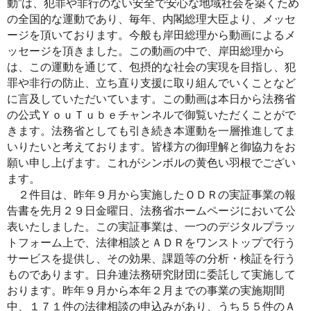
動”は、犯罪や非行のない安全で安心な地域社会を築くため
の全国的な運動であり、毎年、内閣総理大臣より、メッセ
ージを頂いております。今般も岸田総理から動画によるメ
ッセージを頂きました。この動画の中で、岸田総理から
は、この運動を通じて、包摂的な社会の実現を目指し、犯
罪や非行の防止、立ち直り支援に取り組んでいくことなど
に言及していただいています。この動画は本日から法務省
の公式ＹｏｕＴｕｂｅチャンネルで御覧いただくことがで
きます。法務省としても引き続き本運動を一層推進してま
いりたいと考えております。皆様方の御理解と御協力をお
願い申し上げます。これがシンボルの黄色い羽根でござい
ます。
２件目は、昨年９月から実施したＯＤＲの実証事業の報
告書を先月２９日金曜日、法務省ホームページにおいて公
表いたしました。この実証事業は、一つのデジタルプラッ
トフォーム上で、法律相談とＡＤＲをワンストップで行う
サービスを提供し、その効果、課題等の分析・検証を行う
ものであります。日弁連法務研究財団に委託して実施して
おります。昨年９月から本年２月までの事業の実施期間
中、１７１件の法律相談の申込みがあり、うち５５件のＡ