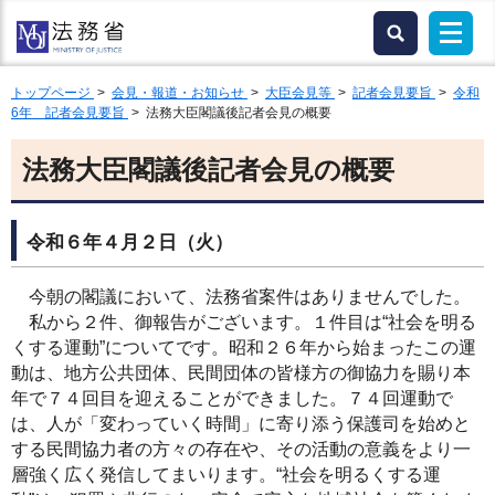
トップページ
>
会見・報道・お知らせ
>
大臣会見等
>
記者会見要旨
>
令和
6年 記者会見要旨
> 法務大臣閣議後記者会見の概要
法務大臣閣議後記者会見の概要
令和６年４月２日（火）
今朝の閣議において、法務省案件はありませんでした。
私から２件、御報告がございます。１件目は“社会を明る
くする運動”についてです。昭和２６年から始まったこの運
動は、地方公共団体、民間団体の皆様方の御協力を賜り本
年で７４回目を迎えることができました。７４回運動で
は、人が「変わっていく時間」に寄り添う保護司を始めと
する民間協力者の方々の存在や、その活動の意義をより一
層強く広く発信してまいります。“社会を明るくする運