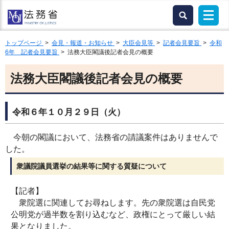
トップページ
>
会見・報道・お知らせ
>
大臣会見等
>
記者会見要旨
>
令和
6年 記者会見要旨
> 法務大臣閣議後記者会見の概要
法務大臣閣議後記者会見の概要
令和６年１０月２９日（火）
今朝の閣議において、法務省の請議案件はありませんで
した。
衆議院議員選挙の結果等に関する質疑について
【記者】
衆院選に関連してお尋ねします。先の衆院選は自民党
公明党が過半数を割り込むなど、政権にとって厳しい結
果となりました。