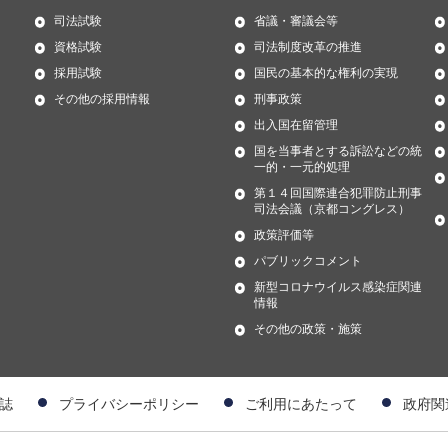
司法試験
省議・審議会等
資格試験
司法制度改革の推進
採用試験
国民の基本的な権利の実現
その他の採用情報
刑事政策
出入国在留管理
国を当事者とする訴訟などの統
一的・一元的処理
第１４回国際連合犯罪防止刑事
司法会議（京都コングレス）
政策評価等
パブリックコメント
新型コロナウイルス感染症関連
情報
その他の政策・施策
誌
プライバシーポリシー
ご利用にあたって
政府関