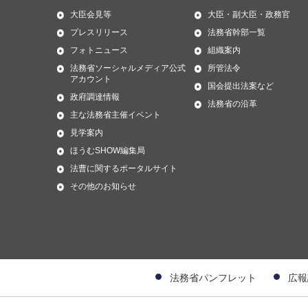
大臣会見等
大臣・副大臣・政務官
プレスリリース
法務省幹部一覧
フォトニュース
組織案内
法務省ソーシャルメディア公式
所管法令
アカウント
国会提出法案など
政府調達情報
法務省の沿革
主な法務省主催イベント
見学案内
ほうむSHOW編集局
法曹に関するポータルサイト
その他のお知らせ
法務省パンフレット
広報