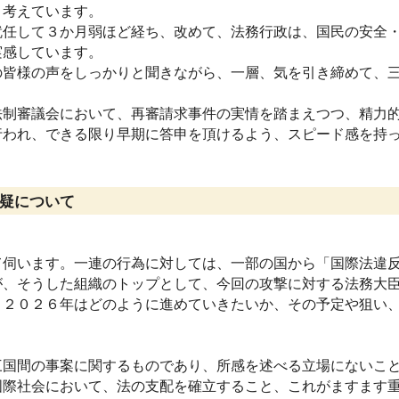
と考えています。
任して３か月弱ほど経ち、改めて、法務行政は、国民の安全・
実感しています。
皆様の声をしっかりと聞きながら、一層、気を引き締めて、三
。
制審議会において、再審請求事件の実情を踏まえつつ、精力的
われ、できる限り早期に答申を頂けるよう、スピード感を持っ
疑について
伺います。一連の行為に対しては、一部の国から「国際法違反
が、そうした組織のトップとして、今回の攻撃に対する法務大
２０２６年はどのように進めていきたいか、その予定や狙い、
国間の事案に関するものであり、所感を述べる立場にないこと
際社会において、法の支配を確立すること、これがますます