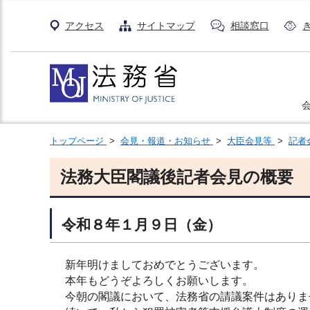
アクセス
サイトマップ
相談窓口
トップページ
>
会見・報道・お知らせ
>
大臣会見等
>
記者
法務大臣閣議後記者会見の概要
令和８年１月９日（金）
新年明けましておめでとうございます。
本年もどうぞよろしくお願いします。
今朝の閣議において、法務省の請議案件はありま