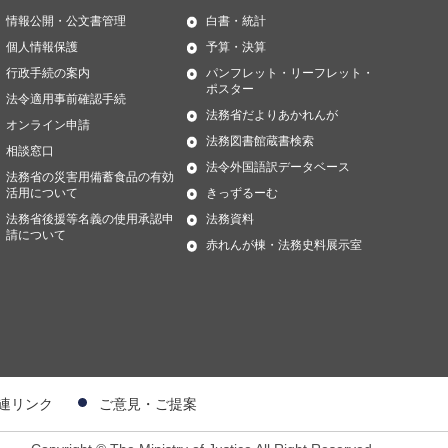
情報公開・公文書管理
白書・統計
個人情報保護
予算・決算
行政手続の案内
パンフレット・リーフレット・
ポスター
法令適用事前確認手続
法務省だよりあかれんが
オンライン申請
法務図書館蔵書検索
相談窓口
法令外国語訳データベース
法務省の災害用備蓄食品の有効
活用について
きっずるーむ
法務省後援等名義の使用承認申
法務資料
請について
赤れんが棟・法務史料展示室
連リンク
ご意見・ご提案