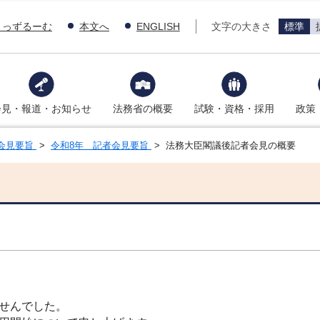
きっずるーむ
本文へ
ENGLISH
文字の大きさ
標準
会見・報道・お知らせ
法務省の概要
試験・資格・採用
政策
会見要旨
>
令和8年 記者会見要旨
> 法務大臣閣議後記者会見の概要
せんでした。