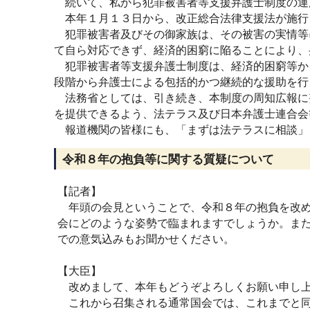
続いて、私から犯罪被害者等支援弁護士制度の運
本年１月１３日から、改正総合法律支援法が施行
犯罪被害者及びその御家族は、その被害の実情等
て自ら対応できず、経済的困窮に陥ることにより、
犯罪被害者等支援弁護士制度は、経済的困窮等か
段階から弁護士による包括的かつ継続的な援助を行
法務省としては、引き続き、本制度の周知広報に
を提供できるよう、法テラス及び日本弁護士連合会
報道機関の皆様にも、「まずは法テラスに相談」
令和８年の抱負等に関する質疑について
【記者】
年頭の会見ということで、令和８年の抱負を改め
会にどのような姿勢で臨まれますでしょうか。ま
での意気込みもお聞かせください。
【大臣】
改めまして、本年もどうぞよろしくお願い申し
これから召集される通常国会では、これまでと同