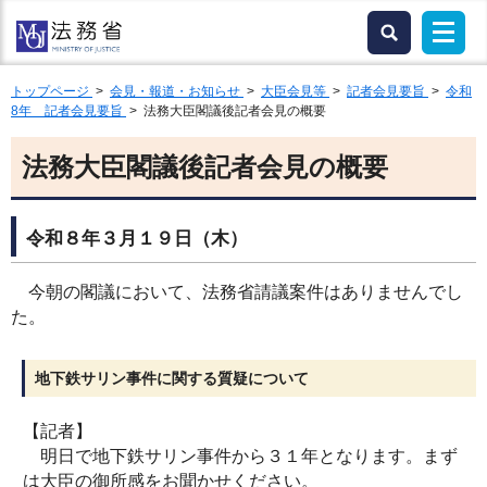
トップページ
>
会見・報道・お知らせ
>
大臣会見等
>
記者会見要旨
>
令和
8年 記者会見要旨
> 法務大臣閣議後記者会見の概要
法務大臣閣議後記者会見の概要
令和８年３月１９日（木）
今朝の閣議において、法務省請議案件はありませんでし
た。
地下鉄サリン事件に関する質疑について
【記者】
明日で地下鉄サリン事件から３１年となります。まず
は大臣の御所感をお聞かせください。