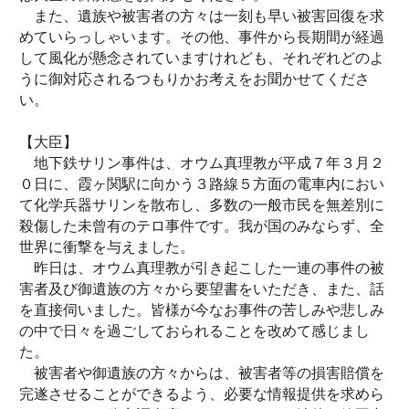
また、遺族や被害者の方々は一刻も早い被害回復を求
めていらっしゃいます。その他、事件から長期間が経過
して風化が懸念されていますけれども、それぞれどのよ
うに御対応されるつもりかお考えをお聞かせてくださ
い。
【大臣】
地下鉄サリン事件は、オウム真理教が平成７年３月２
０日に、霞ヶ関駅に向かう３路線５方面の電車内におい
て化学兵器サリンを散布し、多数の一般市民を無差別に
殺傷した未曾有のテロ事件です。我が国のみならず、全
世界に衝撃を与えました。
昨日は、オウム真理教が引き起こした一連の事件の被
害者及び御遺族の方々から要望書をいただき、また、話
を直接伺いました。皆様が今なお事件の苦しみや悲しみ
の中で日々を過ごしておられることを改めて感じまし
た。
被害者や御遺族の方々からは、被害者等の損害賠償を
完遂させることができるよう、必要な情報提供を求めら