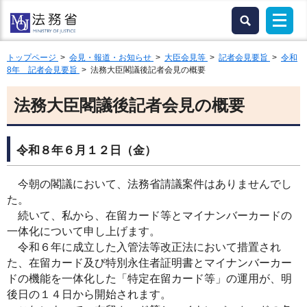
トップページ
>
会見・報道・お知らせ
>
大臣会見等
>
記者会見要旨
>
令和
8年 記者会見要旨
> 法務大臣閣議後記者会見の概要
法務大臣閣議後記者会見の概要
令和８年６月１２日（金）
今朝の閣議において、法務省請議案件はありませんでし
た。
続いて、私から、在留カード等とマイナンバーカードの
一体化について申し上げます。
令和６年に成立した入管法等改正法において措置され
た、在留カード及び特別永住者証明書とマイナンバーカー
ドの機能を一体化した「特定在留カード等」の運用が、明
後日の１４日から開始されます。