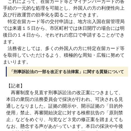
これによって、在留カード等とマイナンバーカードの各
手続の一元的な処理を可能とし、外国人の方の利便性向上
及び行政運営の効率化を図ることができます。
特定在留カード等の交付申請は、地方出入国在留管理局
では来週１５日から、市区町村では休日開庁の場合には明
後日の１４日から、それぞれの窓口で申請することができ
ます。
法務省としては、多くの外国人の方に特定在留カード等
を取得していただけるよう、積極的な周知・広報に努めて
まいります。
「刑事訴訟法の一部を改正する法律案」に関する質疑について
【記者】
再審制度を見直す刑事訴訟法の改正案につきまして、
本日の衆院の法務委員会で採決が行われ、可決される見
通しとなりました。証拠の開示や、開示証拠の「目的外
使用」禁止、再審開始決定に対する検察抗告の「原則禁
止」などをめぐり、与党など３党の修正案を踏まえても
なお、懸念する声があがっています。本日の採決や今後