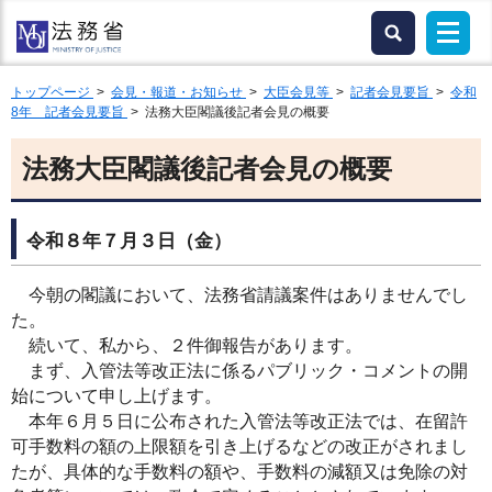
トップページ
>
会見・報道・お知らせ
>
大臣会見等
>
記者会見要旨
>
令和
8年 記者会見要旨
> 法務大臣閣議後記者会見の概要
法務大臣閣議後記者会見の概要
令和８年７月３日（金）
今朝の閣議において、法務省請議案件はありませんでし
た。
続いて、私から、２件御報告があります。
まず、入管法等改正法に係るパブリック・コメントの開
始について申し上げます。
本年６月５日に公布された入管法等改正法では、在留許
可手数料の額の上限額を引き上げるなどの改正がされまし
たが、具体的な手数料の額や、手数料の減額又は免除の対