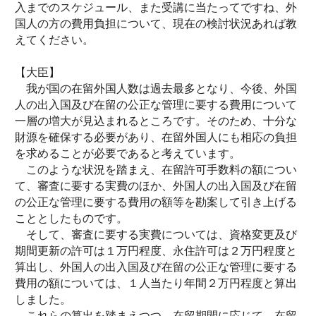
入までのスケジュール、また受講に当たってですね、外
国人の方の費用負担について、現在の検討状況あれば教
えてください。
【大臣】
我が国の在留外国人数は過去最多となり、今後、外国
人の出入国及び在留の公正な管理に要する費用について
一層の増大が見込まれるところです。そのため、十分な
財源を確保する必要があり、在留外国人にも相応の負担
を求めることが必要であると考えています。
このような状況を踏まえ、在留許可手数料の額につい
て、審査に要する実費のほか、外国人の出入国及び在留
の公正な管理に要する費用の額等を勘案して引き上げる
こととしたものです。
そして、審査に要する実費については、資格変更及び
期間更新の許可は１万円程度、永住許可は２万円程度と
算出し、外国人の出入国及び在留の公正な管理に要する
費用の額については、１人当たり年間２万円程度と算出
しました。
これらの算出を踏まえつつ、在留期間に応じて、在留