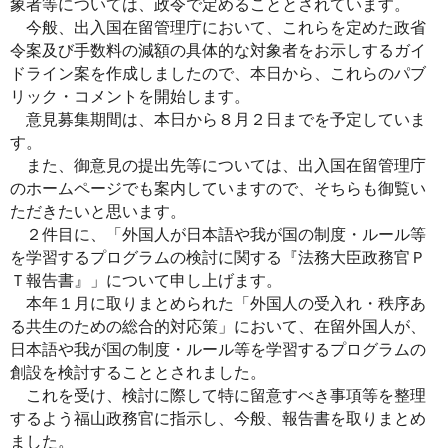
象者等については、政令で定めることとされています。
今般、出入国在留管理庁において、これらを定めた政省
令案及び手数料の減額の具体的な対象者をお示しするガイ
ドライン案を作成しましたので、本日から、これらのパブ
リック・コメントを開始します。
意見募集期間は、本日から８月２日までを予定していま
す。
また、御意見の提出先等については、出入国在留管理庁
のホームページでも案内していますので、そちらも御覧い
ただきたいと思います。
２件目に、「外国人が日本語や我が国の制度・ルール等
を学習するプログラムの検討に関する『法務大臣政務官Ｐ
Ｔ報告書』」について申し上げます。
本年１月に取りまとめられた「外国人の受入れ・秩序あ
る共生のための総合的対応策」において、在留外国人が、
日本語や我が国の制度・ルール等を学習するプログラムの
創設を検討することとされました。
これを受け、検討に際して特に留意すべき事項等を整理
するよう福山政務官に指示し、今般、報告書を取りまとめ
ました。