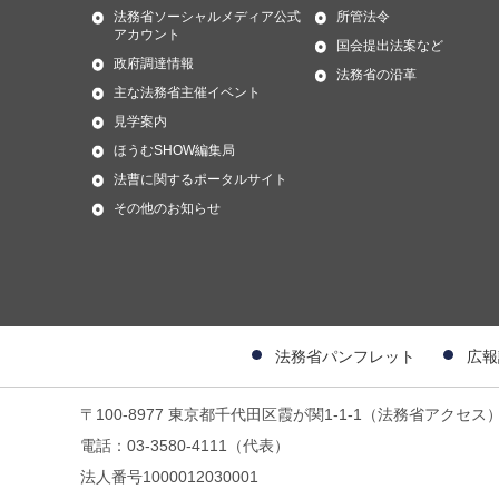
法務省ソーシャルメディア公式
所管法令
アカウント
国会提出法案など
政府調達情報
法務省の沿革
主な法務省主催イベント
見学案内
ほうむSHOW編集局
法曹に関するポータルサイト
その他のお知らせ
法務省パンフレット
広報
〒100-8977 東京都千代田区霞が関1-1-1（法務省アクセス
電話：03-3580-4111（代表）
法人番号1000012030001