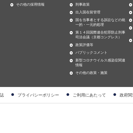
その他の採用情報
刑事政策
出入国在留管理
国を当事者とする訴訟などの統
一的・一元的処理
第１４回国際連合犯罪防止刑事
司法会議（京都コングレス）
政策評価等
パブリックコメント
新型コロナウイルス感染症関連
情報
その他の政策・施策
誌
プライバシーポリシー
ご利用にあたって
政府関
）