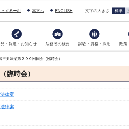
きっずるーむ
本文へ
ENGLISH
文字の大きさ
標準
会見・報道・お知らせ
法務省の概要
試験・資格・採用
政策
出主要法案第２００回国会（臨時会）
（臨時会）
る法律案
る法律案