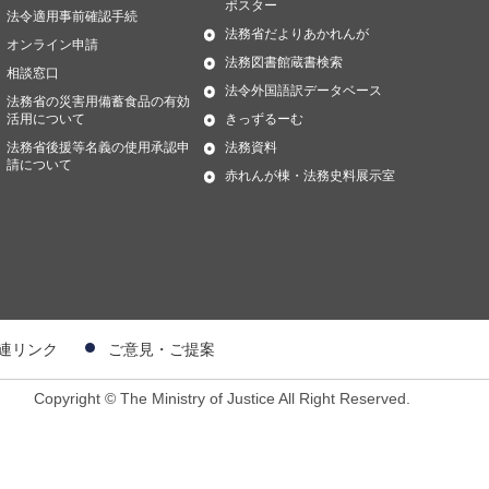
ポスター
法令適用事前確認手続
法務省だよりあかれんが
オンライン申請
法務図書館蔵書検索
相談窓口
法令外国語訳データベース
法務省の災害用備蓄食品の有効
活用について
きっずるーむ
法務省後援等名義の使用承認申
法務資料
請について
赤れんが棟・法務史料展示室
連リンク
ご意見・ご提案
Copyright © The Ministry of Justice All Right Reserved.