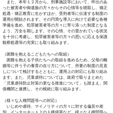
また、本年１２月から、刑事施設等において、申出のあ
った被害者や御遺族の方々からその心情等を聴取し、矯正
処遇・矯正教育に生かすほか、受刑者等に伝達する制度の
運用が開始されます。その円滑な導入に向けて必要な各種
準備を進め、犯罪被害者等の方々に寄り添った制度となる
よう、万全を期します。その心情、その置かれている状況
を十分に考慮し、犯罪被害者等の方々の思いに応える保護
観察処遇等の充実にも取り組みます。
（困難を抱えるこどもたちへの取組）
困難を抱える子供たちへの取組を進めるため、父母の離
婚等に伴う子の養育の在り方について、所要の制度の見直
しについて検討するとともに、運用上の対応にも取り組み
ます。また、児童虐待については、政府で取りまとめた
「児童虐待防止対策の更なる推進について」も踏まえ、関
係機関と連携し、その根絶に取り組みます。
（様々な人権問題等への対応）
いじめや虐待、マイノリティの方々に対する偏見や差
別、インターネット上の人権侵害など、様々な人権問題へ