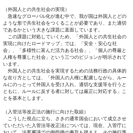
（外国人との共生社会の実現）
急速なグローバル化が進む中で、我が国は外国人とどの
ような形で共生社会をつくることが必要であり、また適切
であるかという大きな課題に直面しています。
この課題に対処していくため、「外国人との共生社会の
実現に向けたロードマップ」では、「安全・安心な社
会」、「多様性に富んだ活力ある社会」、「個人の尊厳と
人権を尊重した社会」という三つのビジョンが明示されて
います。
外国人との共生社会を実現するための法務行政の具体的
な在り方としては、「外国人の人権に配慮しながら、ルー
ルにのっとって外国人を受け入れ、適切な支援等を行うと
ともに、ルールに反する者に対しては厳正に対応する」こ
とを基本とします。
（入管法等改正法の施行に向けた取組）
こうした視点に立ち、さきの通常国会において成立させ
ていただいた入管法等改正法については、現在、入管庁に
おいて、法案審議での御指摘の趣旨も踏まえ、その施行準