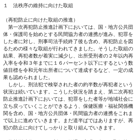
１ 法秩序の維持に向けた取組
（再犯防止に向けた取組の推進）
第一次再犯防止推進計画下においては、国・地方公共団
体・保護司を始めとする民間協力者の連携が進み、犯罪を
した者に対し、刑事司法手続終了後も含め、再犯防止を図
るための様々な取組が行われてきました。そうした取組の
結果、再犯者数が着実に減少し、出所受刑者の２年以内再
入率を令和３年までに１６パーセント以下にするという数
値目標を令和元年出所者について達成するなど、一定の成
果も認められました。
しかし、刑法犯で検挙された者の約半数が再犯者という
状況は続いています。こうした状況を踏まえ、第二次再犯
防止推進計画下においては、犯罪をした者等が地域社会に
立ち戻っていくことができるよう、保健医療・福祉関係機
関を含め、国・地方公共団体・民間協力者の連携をこれま
で以上に進めていきます。まだ道半ばではありますが、再
犯の防止に向けてしっかりと取り組んでいきます。