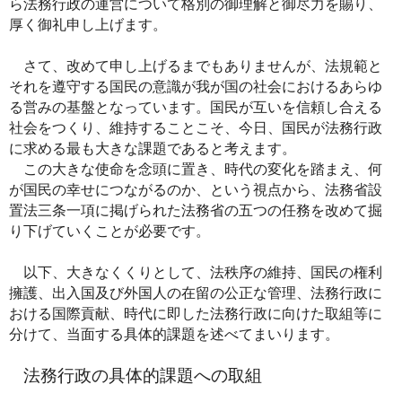
ら法務行政の運営について格別の御理解と御尽力を賜り、
厚く御礼申し上げます。
さて、改めて申し上げるまでもありませんが、法規範と
それを遵守する国民の意識が我が国の社会におけるあらゆ
る営みの基盤となっています。国民が互いを信頼し合える
社会をつくり、維持することこそ、今日、国民が法務行政
に求める最も大きな課題であると考えます。
この大きな使命を念頭に置き、時代の変化を踏まえ、何
が国民の幸せにつながるのか、という視点から、法務省設
置法三条一項に掲げられた法務省の五つの任務を改めて掘
り下げていくことが必要です。
以下、大きなくくりとして、法秩序の維持、国民の権利
擁護、出入国及び外国人の在留の公正な管理、法務行政に
おける国際貢献、時代に即した法務行政に向けた取組等に
分けて、当面する具体的課題を述べてまいります。
法務行政の具体的課題への取組