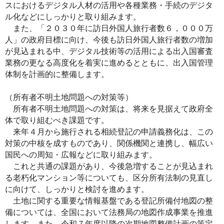
スにおけるデジタル人材の活用や各種業務・手続のデジタ
ル化などにしっかりと取り組みます。
また、「２０３０年に訪日外国人旅行者数６，０００万
人」の政府目標に向け、今後も訪日外国人旅行者数の増加
が見込まれる中、デジタル技術等の活用による出入国審査
業務の更なる高度化を着実に進めるとともに、出入国管理
体制を計画的に整備します。
（所有者不明土地問題への対策等）
所有者不明土地問題への対策は、将来を見据えて政府全
体で取り組むべき課題です。
来年４月から施行される相続登記の申請義務化は、この
対策の中核を成すものであり、関係機関と連携し、幅広い
国民への周知・広報などに取り組みます。
これと共通の課題があり、今後急増することが見込まれ
る老朽化マンション等についても、区分所有法制の見直し
に向けて、しっかりと検討を進めます。
土地に関する重要な情報基盤である登記所備付地図の整
備については、全国において法務局の地図作成事業を推進
します。また、令和７年度以降の次期地図整備計画の策定