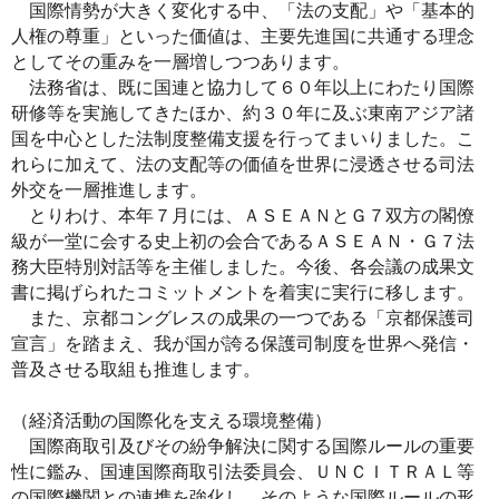
国際情勢が大きく変化する中、「法の支配」や「基本的
人権の尊重」といった価値は、主要先進国に共通する理念
としてその重みを一層増しつつあります。
法務省は、既に国連と協力して６０年以上にわたり国際
研修等を実施してきたほか、約３０年に及ぶ東南アジア諸
国を中心とした法制度整備支援を行ってまいりました。こ
れらに加えて、法の支配等の価値を世界に浸透させる司法
外交を一層推進します。
とりわけ、本年７月には、ＡＳＥＡＮとＧ７双方の閣僚
級が一堂に会する史上初の会合であるＡＳＥＡＮ・Ｇ７法
務大臣特別対話等を主催しました。今後、各会議の成果文
書に掲げられたコミットメントを着実に実行に移します。
また、京都コングレスの成果の一つである「京都保護司
宣言」を踏まえ、我が国が誇る保護司制度を世界へ発信・
普及させる取組も推進します。
（経済活動の国際化を支える環境整備）
国際商取引及びその紛争解決に関する国際ルールの重要
性に鑑み、国連国際商取引法委員会、ＵＮＣＩＴＲＡＬ等
の国際機関との連携を強化し、そのような国際ルールの形