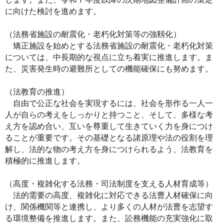
に向けた検討を進めます。
（法務省施設の耐震化・老朽化対策等の強靱化）
矯正施設を始めとする法務省施設の耐震化・老朽化対策
については、中長期的な視点に立ち着実に推進します。ま
た、災害発生時の避難所としての機能確保にも努めます。
（法教育の推進）
自由で公正な社会を実現するには、社会を形作る一人一
人が自らの考えをしっかりと持つこと、そして、多様な考
え方を認め合い、互いを尊重して生きていく力を身につけ
ることが重要です。その基礎となる諸原理や法の役割を理
解し、法的な物の考え方を身につけられるよう、法教育を
積極的に推進します。
（高度・複雑化する法務・司法制度を支える人材育成等）
法的需要の高度、複雑化に対応できる法曹人材確保に向
け、関係機関等と連携し、より多くの人材が法曹を志望す
る環境整備を推進します。また、訟務機能の充実強化に取