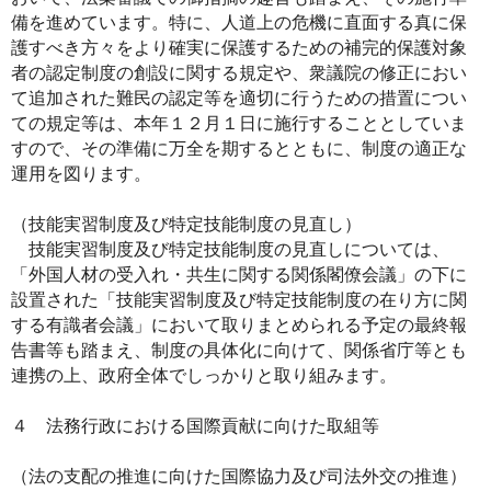
備を進めています。特に、人道上の危機に直面する真に保
護すべき方々をより確実に保護するための補完的保護対象
者の認定制度の創設に関する規定や、衆議院の修正におい
て追加された難民の認定等を適切に行うための措置につい
ての規定等は、本年１２月１日に施行することとしていま
すので、その準備に万全を期するとともに、制度の適正な
運用を図ります。
（技能実習制度及び特定技能制度の見直し）
技能実習制度及び特定技能制度の見直しについては、
「外国人材の受入れ・共生に関する関係閣僚会議」の下に
設置された「技能実習制度及び特定技能制度の在り方に関
する有識者会議」において取りまとめられる予定の最終報
告書等も踏まえ、制度の具体化に向けて、関係省庁等とも
連携の上、政府全体でしっかりと取り組みます。
４ 法務行政における国際貢献に向けた取組等
（法の支配の推進に向けた国際協力及び司法外交の推進）