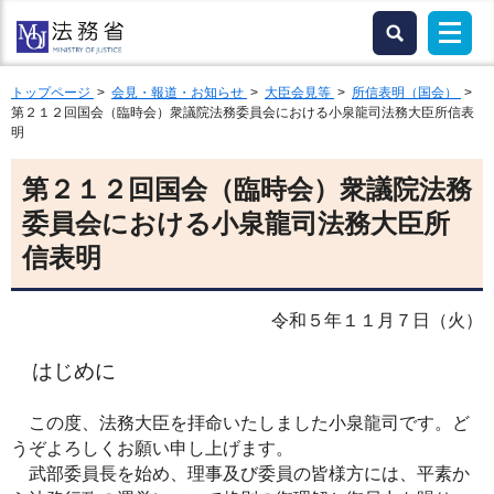
トップページ
>
会見・報道・お知らせ
>
大臣会見等
>
所信表明（国会）
>
第２１２回国会（臨時会）衆議院法務委員会における小泉龍司法務大臣所信表
明
第２１２回国会（臨時会）衆議院法務
委員会における小泉龍司法務大臣所
信表明
令和５年１１月７日（火）
はじめに
この度、法務大臣を拝命いたしました小泉龍司です。ど
うぞよろしくお願い申し上げます。
武部委員長を始め、理事及び委員の皆様方には、平素か