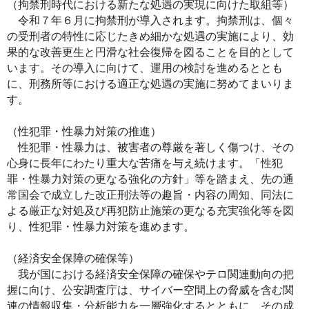
（拘禁刑時代における新たな処遇の実現に向けた取組等）
令和７年６月に拘禁刑が導入されます。拘禁刑は、個々
の受刑者の特性に応じたきめ細かな処遇の実施により、効
果的な改善更生と円滑な社会復帰を図ることを目的として
います。その導入に向けて、運用の検討を進めるととも
に、刑務所等における適正な処遇の実施に努めてまいりま
す。
（性犯罪・性暴力対策の推進）
性犯罪・性暴力は、被害者の尊厳を著しく傷つけ、その
心身に長年にわたり重大な苦痛を与え続けます。「性犯
罪・性暴力対策の更なる強化の方針」等を踏まえ、先の通
常国会で成立した改正刑法等の趣旨・内容の周知、同法に
よる厳正な対処及び再犯防止施策の更なる充実強化等を図
り、性犯罪・性暴力対策を進めます。
（経済安全保障の確保等）
我が国における経済安全保障の確保やテロ関連動向の把
握に向け、公安調査庁は、サイバー空間上の脅威を含む関
連の情報収集・分析能力を一層強化するとともに、その成