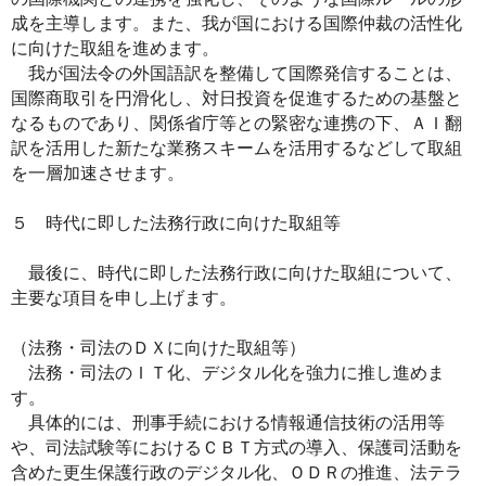
成を主導します。また、我が国における国際仲裁の活性化
に向けた取組を進めます。
我が国法令の外国語訳を整備して国際発信することは、
国際商取引を円滑化し、対日投資を促進するための基盤と
なるものであり、関係省庁等との緊密な連携の下、ＡＩ翻
訳を活用した新たな業務スキームを活用するなどして取組
を一層加速させます。
５ 時代に即した法務行政に向けた取組等
最後に、時代に即した法務行政に向けた取組について、
主要な項目を申し上げます。
（法務・司法のＤＸに向けた取組等）
法務・司法のＩＴ化、デジタル化を強力に推し進めま
す。
具体的には、刑事手続における情報通信技術の活用等
や、司法試験等におけるＣＢＴ方式の導入、保護司活動を
含めた更生保護行政のデジタル化、ＯＤＲの推進、法テラ