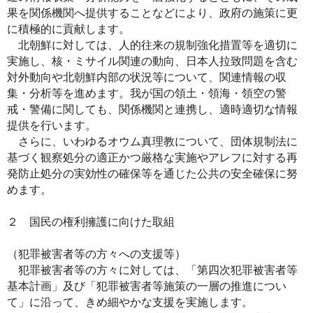
果を関係機関へ提供することなどにより、政府の施策に更
に積極的に貢献します。
北朝鮮に対しては、人的往来の規制強化措置等を適切に
実施し、核・ミサイル関連の動向、日本人拉致問題を含む
対外動向や北朝鮮内部の状況等について、関連情報の収
集・分析等を進めます。我が国の領土・領海・領空の警
戒・警備に関しても、関係機関と連携し、適時適切な情報
提供を行います。
さらに、いわゆるオウム真理教について、団体規制法に
基づく観察処分の適正かつ厳格な実施やアレフに対する再
発防止処分の実効性の確保等を通じた公共の安全確保に努
めます。
２ 国民の権利擁護に向けた取組
（犯罪被害者等の方々への支援等）
犯罪被害者等の方々に対しては、「第四次犯罪被害者等
基本計画」及び「犯罪被害者等施策の一層の推進につい
て」に沿って、きめ細やかな支援を実施します。