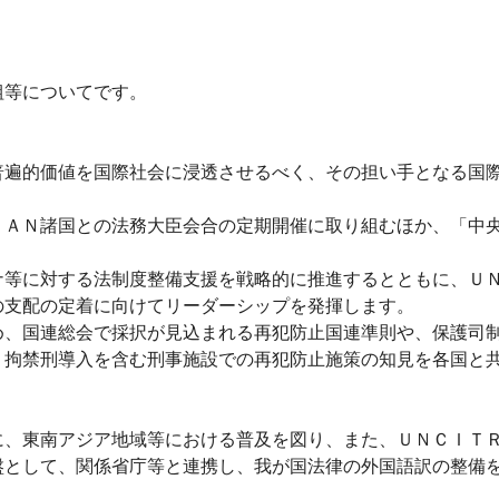
等についてです。
遍的価値を国際社会に浸透させるべく、その担い手となる国際
ＡＮ諸国との法務大臣会合の定期開催に取り組むほか、「中央
等に対する法制度整備支援を戦略的に推進するとともに、ＵＮ
の支配の定着に向けてリーダーシップを発揮します。
、国連総会で採択が見込まれる再犯防止国連準則や、保護司制
、拘禁刑導入を含む刑事施設での再犯防止施策の知見を各国と
、東南アジア地域等における普及を図り、また、ＵＮＣＩＴＲ
として、関係省庁等と連携し、我が国法律の外国語訳の整備