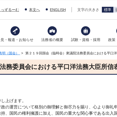
きっずるーむ
本文へ
ENGLISH
文字の大きさ
標準
会見・報道・お知らせ
法務省の概要
試験・資格・採用
政策
表明（国会）
> 第２１９回国会（臨時会）衆議院法務委員会における平口
院法務委員会における平口洋法務大臣所信
申し上げます。
政の運営について格別の御理解と御尽力を賜り、心より御礼
持、国民の権利擁護に加え、国民の重大な関心事である出入国