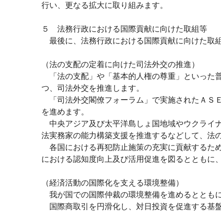
行い、更なる拡大に取り組みます。
５ 法務行政における国際貢献に向けた取組等
最後に、法務行政における国際貢献に向けた取組
（法の支配の定着に向けた司法外交の推進）
「法の支配」や「基本的人権の尊重」といった普
つ、司法外交を推進します。
「司法外交閣僚フォーラム」で実施されたＡＳＥ
を進めます。
中央アジア及び太平洋島しょ国地域やウクライナ
法実務家の能力構築支援を推進するなどして、法
各国における再犯防止施策の充実に貢献するため
における認知度向上及び活用促進を図るとともに
（経済活動の国際化を支える環境整備）
我が国での国際仲裁の環境整備を進めるとともに
国際商取引を円滑化し、対日投資を促進する基盤