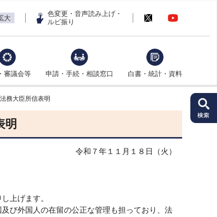
色変更・音声読み上げ・
拡大
ルビ振り
・審議会等
申請・手続・相談窓口
白書・統計・資料
洋法務大臣所信表明
表明
令和７年１１月１８日（火）
申し上げます。
及び外国人の在留の公正な管理も担っており、法