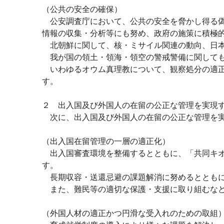
（公共の安全の確保）
公安調査庁において、公共の安全を脅かし得る偽
情報の収集・分析等にも努め、政府の施策に積極
北朝鮮に関して、核・ミサイル関連の動向、日本
我が国の領土・領海・領空の警戒警備に関しても
いわゆるオウム真理教について、観察処分の適正
す。
２ 出入国及び外国人の在留の公正な管理を実現
次に、出入国及び外国人の在留の公正な管理を実
（出入国在留管理の一層の適正化）
出入国審査環境を整備するとともに、「共同キオ
す。
長期収容・送還忌避の課題解消に努めるとともに
また、難民等の適切な保護・支援に取り組むなど
（外国人材の適正かつ円滑な受入れのための取組