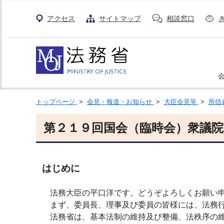
アクセス
サイトマップ
相談窓口
トップページ
>
会見・報道・お知らせ
>
大臣会見等
>
所信
第２１９回国会（臨時会）衆議
はじめに
法務大臣の平口洋です。どうぞよろしくお願い
まず、委員長、理事及び委員の皆様には、法務行
法務省は、基本法制の維持及び整備、法秩序の維