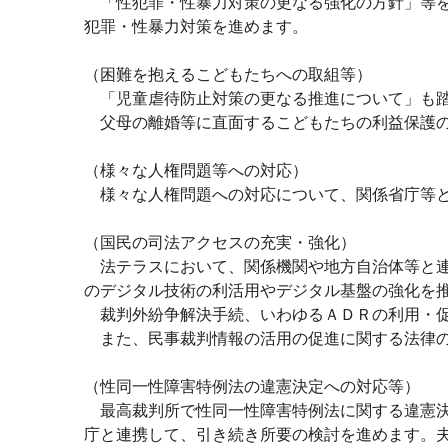
「性犯罪・性暴力対策の更なる強化の方針」等を
犯罪・性暴力対策を進めます。
（困難を抱えるこどもたちへの取組等）
「児童虐待防止対策の更なる推進について」も踏
父母の離婚等に直面するこどもたちの利益保護の
（様々な人権問題等への対応）
様々な人権問題への対応について、関係省庁等と
（国民の司法アクセスの充実・強化）
法テラスにおいて、関係機関や地方自治体等と連
のデジタル技術の利活用やデジタル基盤の強化を
裁判外紛争解決手続、いわゆるＡＤＲの利用・促
また、民事裁判情報の活用の促進に関する法律の
（性同一性障害特例法の違憲決定への対応等）
最高裁判所で性同一性障害特例法に関する違憲決
庁と連携して、引き続き所要の検討を進めます。