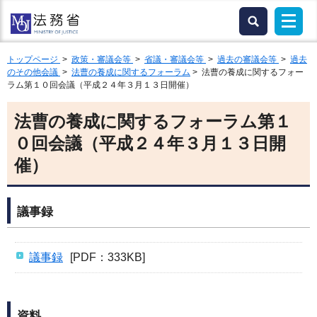
トップページ
>
政策・審議会等
>
省議・審議会等
>
過去の審議会等
>
過去
のその他会議
>
法曹の養成に関するフォーラム
> 法曹の養成に関するフォー
ラム第１０回会議（平成２４年３月１３日開催）
法曹の養成に関するフォーラム第１
０回会議（平成２４年３月１３日開
催）
議事録
議事録
[PDF：333KB]
資料