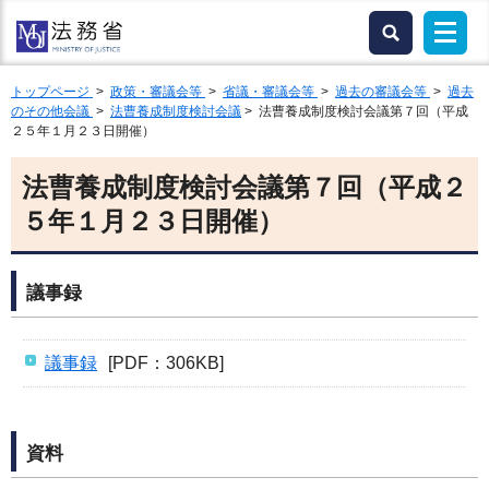
トップページ
>
政策・審議会等
>
省議・審議会等
>
過去の審議会等
>
過去
のその他会議
>
法曹養成制度検討会議
> 法曹養成制度検討会議第７回（平成
２５年１月２３日開催）
法曹養成制度検討会議第７回（平成２
５年１月２３日開催）
議事録
議事録
[PDF：306KB]
資料