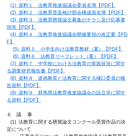
(1) 資料１ 法教育推進協議会委員名簿【PDF】
(2) 資料２ 法教育普及検討部会構成員名簿【PDF】
(3) 資料３ 法教育懸賞論文募集のチラシ及び応募要
領等【PDF】
(4) 資料４ 法教育推進協議会開催要領の改正案【PD
F】
(5) 資料５ 小学生向け法教育教材（案）【PDF】
(6) 資料６ 法教育リーフレット（案）【PDF】
(7) 資料７ 中学校における法教育の実践状況に関す
る調査研究報告書【PDF】
(8) 資料８ 道徳教育と法教育に関する樋口委員の報
告資料【PDF】
(9) 資料９ 群馬県法教育推進協議会の設立等に関す
る資料【PDF】
６ 議 事
(1) 法教育に関する懸賞論文コンクール受賞作品の決
定について