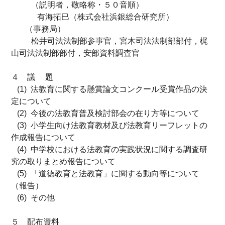
（説明者，敬略称・５０音順）
有海拓巳（株式会社浜銀総合研究所）
（事務局）
松井司法法制部参事官，宮木司法法制部部付，梶
山司法法制部部付，安部資料調査官
４ 議 題
(1) 法教育に関する懸賞論文コンクール受賞作品の決
定について
(2) 今後の法教育普及検討部会の在り方等について
(3) 小学生向け法教育教材及び法教育リーフレットの
作成報告について
(4) 中学校における法教育の実践状況に関する調査研
究の取りまとめ報告について
(5) 「道徳教育と法教育」に関する動向等について
（報告）
(6) その他
５ 配布資料