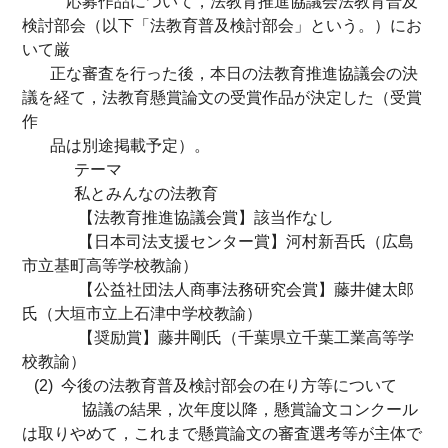
応募作品について，法教育推進協議会法教育普及
検討部会（以下「法教育普及検討部会」という。）にお
いて厳
正な審査を行った後，本日の法教育推進協議会の決
議を経て，法教育懸賞論文の受賞作品が決定した（受賞
作
品は別途掲載予定）。
テーマ
私とみんなの法教育
【法教育推進協議会賞】該当作なし
【日本司法支援センター賞】河村新吾氏（広島
市立基町高等学校教諭）
【公益社団法人商事法務研究会賞】藤井健太郎
氏（大垣市立上石津中学校教諭）
【奨励賞】藤井剛氏（千葉県立千葉工業高等学
校教諭）
(2) 今後の法教育普及検討部会の在り方等について
協議の結果，次年度以降，懸賞論文コンクール
は取りやめて，これまで懸賞論文の審査選考等が主体で