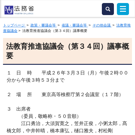
トップページ
>
政策・審議会等
>
省議・審議会等
>
その他会議
>
法教育推
進協議会
> 法教育推進協議会（第３４回）議事概要
法教育推進協議会（第３４回）議事概
要
１ 日 時 平成２６年３月３日（月）午後２時００
分から午後３時５３分まで
２ 場 所 東京高等検察庁第２会議室（１７階）
３ 出席者
（委員，敬略称・５０音順）
江口勇治，大須賀寛之，笠井正俊，小粥太郎，髙
橋文郎，中井幹晴，橋本康弘，樋口雅夫，村松剛