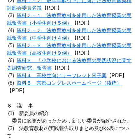
(2)
資料１－２ 成年年齢引下げに向けた法教育施策検
討部会委員名簿
【PDF】
(3)
資料２－１ 法教育教材を使用した法教育授業の実
践報告書（小学生向け５例）
【PDF】
(4)
資料２－２ 法教育教材を使用した法教育授業の実
践報告書（中学生向け４例）
【PDF】
(5)
資料２－３ 法教育教材を使用した法教育授業の実
践報告書（高校生向け９例）
【PDF】
(6)
資料３ 「小学校における法教育の実践状況に関す
る調査研究」報告書
【PDF】
(7)
資料４ 高校生向けリーフレット骨子案
【PDF】
(8)
資料５ 京都コングレスホームページ（抜粋）
【PDF】
６ 議 事
(1) 新委員の紹介
委員に変更があったため，新しい委員が紹介された。
(2) 法教育教材の実践報告取りまとめ及び公表につい
て