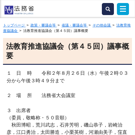
トップページ
>
政策・審議会等
>
省議・審議会等
>
その他会議
>
法教育推
進協議会
> 法教育推進協議会（第４５回）議事概要
法教育推進協議会（第４５回）議事概
要
１ 日 時 令和２年８月２６日（水）午後２時０３
分から午後３時４９分まで
２
場 所 法務省大会議室
３ 出席者
（委員，敬略称・５０音順）
秋田博昭，荒川武志，石井芳明，磯山恭子，岩崎治
彦，江口勇治，太田勝造，小栗英樹，河瀬由美子，窪直