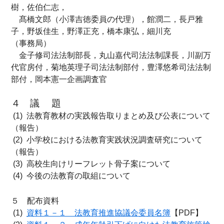
樹，佐伯仁志，
髙橋文郎（小澤吉徳委員の代理），館潤二，長戸雅
子，野坂佳生，野澤正充，橋本康弘，細川充
（事務局）
金子修司法法制部長，丸山嘉代司法法制課長，川副万
代官房付，菊地英理子司法法制部付，豊澤悠希司法法制
部付，岡本憲一企画調査官
４ 議 題
(1) 法教育教材の実践報告取りまとめ及び公表について
（報告）
(2) 小学校における法教育実践状況調査研究について
（報告）
(3) 高校生向けリーフレット骨子案について
(4) 今後の法教育の取組について
５ 配布資料
(1)
資料１－１ 法教育推進協議会委員名簿
【PDF】