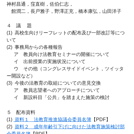
神村昌通，窪直樹，佐伯仁志，
館潤二，長戸雅子，野澤正充，橋本康弘，山田洋子
４ 議 題
(1)
高校生向けリーフレットの配布及び一部改訂等につ
いて
(2) 事務局からの各種報告
ア 教員向け法教育セミナーの開催について
イ 出前授業の実施状況について
ウ その他（コングレスサイドイベント，ツイッタ
ー開設など）
(3) 今後の法教育の取組についての意見交換
ア 教員志望者へのアプローチについて
イ 新設科目「公共」を踏まえた施策の検討
５ 配布資料
(1)
資料１ 法教育推進協議会委員名簿
【PDF】
(2)
資料２ 成年年齢引下げに向けた法教育施策検討部
会委員名簿
【PDF】