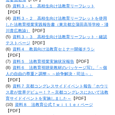
(3)
資料３－１ 高校生向け法教育リーフレット
【PDF】
(4)
資料３－２ 高校生向け法教育リーフレットを使用
した法教育授業実践報告書（東京都立蒲田高等学校・淺
川貴広教諭）
【PDF】
(5)
資料３－３ 高校生向け法教育リーフレット・確認
テストページ
【PDF】
(6)
資料４ 教員向け法教育セミナー開催チラシ
【PDF】
(7)
資料５ 法教育授業実施状況報告
【PDF】
(8)
資料６ 法教育視聴覚教材のパッケージ写し「～個
人の自由の尊重と調整～ ～紛争解決・司法～」
【PDF】
(9)
資料７ 京都コングレスサイドイベント報告「ホウリ
ス君が世界デビュー！？～京都コングレスにおいて法教
育サイドイベントを実施しました～
【PDF】
(10)
資料８ 法教育公式Ｔｗｉｔｔｅｒページ
【PDF】