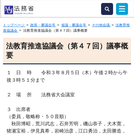
トップページ
>
政策・審議会等
>
省議・審議会等
>
その他会議
>
法教育推
進協議会
> 法教育推進協議会（第４７回）議事概要
法教育推進協議会（第４７回）議事概
要
１ 日 時 令和３年８月５日（木）午後２時から午
後３時５１分まで
２
場
所
法務省大会議室
３ 出席者
（委員，敬略称・５０音順）
秋田博昭，荒川武志，石井芳明，磯山恭子，犬木寛，
猪瀬宝裕，伊見真希，岩崎治彦，江口勇治，太田勝造，