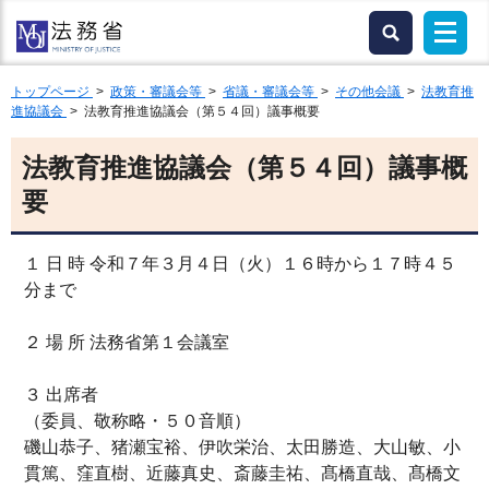
トップページ
>
政策・審議会等
>
省議・審議会等
>
その他会議
>
法教育推
進協議会
> 法教育推進協議会（第５４回）議事概要
法教育推進協議会（第５４回）議事概
要
１ 日 時 令和７年３月４日（火）１６時から１７時４５
分まで
２ 場 所 法務省第１会議室
３ 出席者
（委員、敬称略・５０音順）
磯山恭子、猪瀬宝裕、伊吹栄治、太田勝造、大山敏、小
貫篤、窪直樹、近藤真史、斎藤圭祐、髙橋直哉、髙橋文