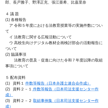
郎、長戸雅子、野澤正充、張江亜希、比嘉里奈
４ 議 題
(1) 各種報告
ア 令和５年度における法教育授業等の実施件数につい
て
イ 法教育に関する広報活動について
ウ 高校生向けデジタル教材企画検討部会の活動報告に
ついて
(2) 協議事項
法教育の普及・促進に向けた令和７年度以降の取組
事項について
５ 配布資料
(1) 資料１
件数等報告（日本弁護士連合会作成）
(2) 資料２－１
件数等報告（日本司法支援センター作
成）
(3) 資料２－２
取組事例集（日本司法支援センター作
成）