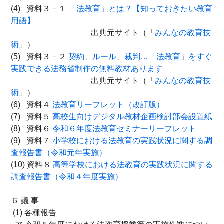
(4) 資料３－１
「法教育」とは？【知っておきたい教育
用語】
出典元サイト（「
みんなの教育技
術
」）
(5) 資料３－２
契約、ルール、裁判…「法教育」をすぐ
実践できる法務省制作の無料教材あります
出典元サイト（「
みんなの教育技
術
」）
(6) 資料４
法教育リーフレット（改訂版）
(7) 資料５
高校生向けデジタル教材企画検討部会設置紙
(8) 資料６
令和６年度法教育セミナーリーフレット
(9) 資料７
小学校における法教育の実践状況に関する調
査報告書（令和元年実施）
(10) 資料８
高等学校における法教育の実践状況に関する
調査報告書（令和４年度実施）
６ 議 事
(1) 各種報告