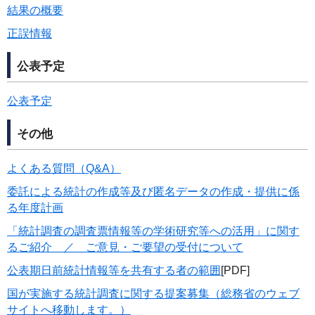
結果の概要
正誤情報
公表予定
公表予定
その他
よくある質問（Q&A）
委託による統計の作成等及び匿名データの作成・提供に係
る年度計画
「統計調査の調査票情報等の学術研究等への活用」に関す
るご紹介 ／ ご意見・ご要望の受付について
公表期日前統計情報等を共有する者の範囲
[PDF]
国が実施する統計調査に関する提案募集（総務省のウェブ
サイトへ移動します。）