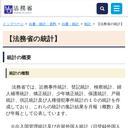
トップページ
>
白書・統計・資料
>
白書・統計
>
統計
> 【法務省の統計】
【法務省の統計】
統計の概要
統計の種類
法務省では、訟務事件統計、登記統計、検察統計、婦
人補導統計、矯正統計、少年矯正統計、保護統計、戸籍
統計、供託統計及び人権侵犯事件統計の１０の統計を作
成しており、これらの統計の集計結果を月報（概数）及
び年報として公表しています。
※出入国管理統計及び在留外国人統計（旧登録外国人