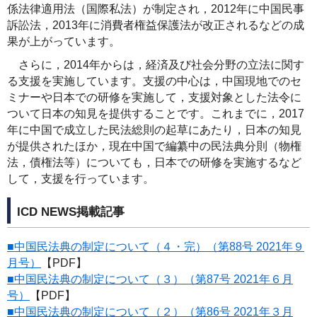
係法律適用法（国際私法）が制定され，2012年に中国民事
訴訟法，2013年に消費者権益保護法が改正されるなどの成
果が上がっています。
さらに，2014年からは，経済及び社会分野の立法に関す
る支援を実施しています。支援の中心は，中国現地でのセ
ミナーや日本での研修を実施して，支援対象とした法令に
ついて日本の知見を提供することです。これまでに，2017
年に中国で成立した民法総則の起草にあたり，日本の知見
が提供されたほか，現在中国で編纂中の民法典分則（物権
法，債権法等）についても，日本での研修を実施するなど
して，支援を行っています。
ICD NEWS掲載記事
■中国民法典の制定について（４・完）（第88号 2021年９
月号）
【PDF】
■中国民法典の制定について（３）（第87号 2021年６月
号）
【PDF】
■中国民法典の制定について（２）（第86号 2021年３月