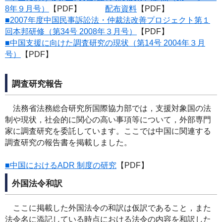
8年９月号）
【PDF】
配布資料
【PDF】
■2007年度中国民事訴訟法・仲裁法改善プロジェクト第１
回本邦研修（第34号 2008年３月号）
【PDF】
■中国支援に向けた調査研究の現状（第14号 2004年３月
号）
【PDF】
調査研究報告
法務省法務総合研究所国際協力部では，支援対象国の法
制や現状，社会的に関心の高い事項等について，外部専門
家に調査研究を委託しています。ここでは中国に関連する
調査研究の報告書を掲載しました。
■中国におけるADR 制度の研究
【PDF】
外国法令和訳
ここに掲載した外国法令の和訳は仮訳であること，また
法令名に添記している時点における法令の内容を和訳した