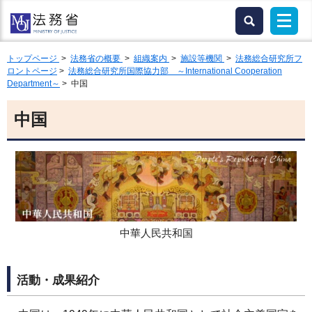
トップページ
>
法務省の概要
>
組織案内
>
施設等機関
>
法務総合研究所フ
ロントページ
>
法務総合研究所国際協力部 ～International Cooperation
Department～
> 中国
中国
中華人民共和国
活動・成果紹介