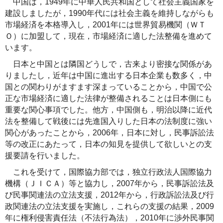
中国は，1949年に中華人民共和国として社会主義国家を
建設しましたが，1990年代には社会主義を維持しながらも
市場経済を本格導入し，2001年には世界貿易機関（ＷＴ
Ｏ）に加盟して，現在，市場経済に適した法整備を進めて
います。
日本と中国とは隣国どうしで，古来より密接な関係があ
りましたし，近年は中国に進出する日本企業も数多く，中
国との関わりがますます深まっていることから，中国で公
正な市場経済に適した法律が整備されることは日本側にも
重要な関心事項でした。他方，中国側も，明治以降に近代
法を整備して戦後には先進国入りした日本の法制度に強い
関心があったことから，2006年，日本に対し，民事訴訟法
等の改正にあたって，日本の知見を提供して欲しいとの支
援要請を行いました。
これを受けて，国際協力部では，独立行政法人国際協力
機構（ＪＩＣＡ）等と協力し，2007年から，民事訴訟法及
び民事関連法の立法支援，2012年から，行政訴訟法及び行
政関連法の立法支援を実施し，これらの支援の結果，2009
年に権利侵害責任法（不法行為法），2010年に渉外民事関