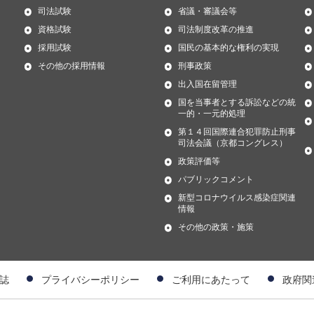
司法試験
省議・審議会等
資格試験
司法制度改革の推進
採用試験
国民の基本的な権利の実現
その他の採用情報
刑事政策
出入国在留管理
国を当事者とする訴訟などの統
一的・一元的処理
第１４回国際連合犯罪防止刑事
司法会議（京都コングレス）
政策評価等
パブリックコメント
新型コロナウイルス感染症関連
情報
その他の政策・施策
誌
プライバシーポリシー
ご利用にあたって
政府関