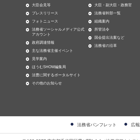
大臣会見等
大臣・副大臣・政務官
プレスリリース
法務省幹部一覧
フォトニュース
組織案内
法務省ソーシャルメディア公式
所管法令
アカウント
国会提出法案など
政府調達情報
法務省の沿革
主な法務省主催イベント
見学案内
ほうむSHOW編集局
法曹に関するポータルサイト
その他のお知らせ
法務省パンフレット
広報