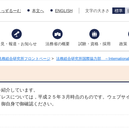
きっずるーむ
本文へ
ENGLISH
文字の大きさ
標準
会見・報道・お知らせ
法務省の概要
試験・資格・採用
政策
法務総合研究所フロントページ
>
法務総合研究所国際協力部 ～International Coo
を紹介しています。
ドレスについては，平成２５年３月時点のものです。ウェブサ
，御自身で御確認ください。