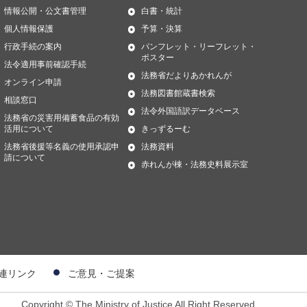
情報公開・公文書管理
白書・統計
個人情報保護
予算・決算
行政手続の案内
パンフレット・リーフレット・
ポスター
法令適用事前確認手続
法務省だよりあかれんが
オンライン申請
法務図書館蔵書検索
相談窓口
法令外国語訳データベース
法務省の災害用備蓄食品の有効
活用について
きっずるーむ
法務省後援等名義の使用承認申
法務資料
請について
赤れんが棟・法務史料展示室
連リンク
ご意見・ご提案
Copyright © The Ministry of Justice All Right Reserved.