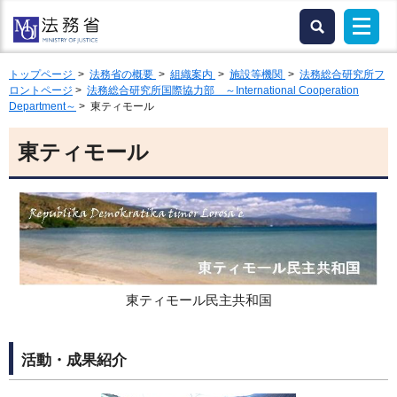
トップページ
>
法務省の概要
>
組織案内
>
施設等機関
>
法務総合研究所フ
ロントページ
>
法務総合研究所国際協力部 ～International Cooperation
Department～
> 東ティモール
東ティモール
東ティモール民主共和国
活動・成果紹介