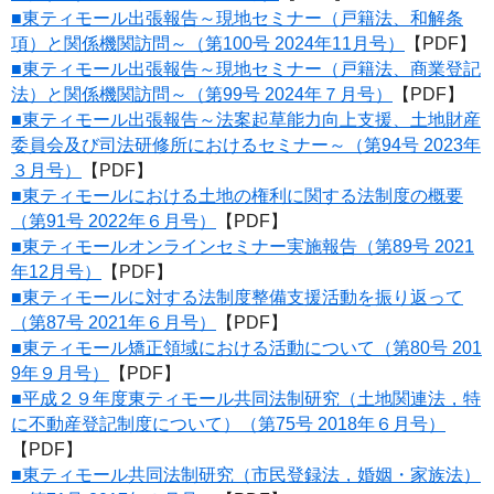
■東ティモール出張報告～現地セミナー（戸籍法、和解条
項）と関係機関訪問～（第100号 2024年11月号）
【PDF】
■東ティモール出張報告～現地セミナー（戸籍法、商業登記
法）と関係機関訪問～（第99号 2024年７月号）
【PDF】
■東ティモール出張報告～法案起草能力向上支援、土地財産
委員会及び司法研修所におけるセミナー～（第94号 2023年
３月号）
【PDF】
■東ティモールにおける土地の権利に関する法制度の概要
（第91号 2022年６月号）
【PDF】
■東ティモールオンラインセミナー実施報告（第89号 2021
年12月号）
【PDF】
■東ティモールに対する法制度整備支援活動を振り返って
（第87号 2021年６月号）
【PDF】
■東ティモール矯正領域における活動について（第80号 201
9年９月号）
【PDF】
■平成２９年度東ティモール共同法制研究（土地関連法，特
に不動産登記制度について）（第75号 2018年６月号）
【PDF】
■東ティモール共同法制研究（市民登録法，婚姻・家族法）