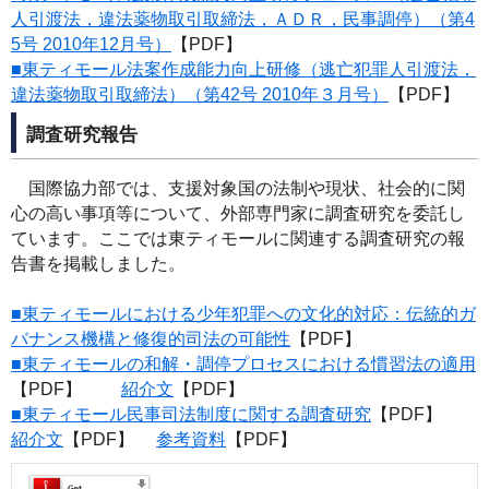
人引渡法，違法薬物取引取締法，ＡＤＲ，民事調停）（第4
5号 2010年12月号）
【PDF】
■東ティモール法案作成能力向上研修（逃亡犯罪人引渡法，
違法薬物取引取締法）（第42号 2010年３月号）
【PDF】
調査研究報告
国際協力部では、支援対象国の法制や現状、社会的に関
心の高い事項等について、外部専門家に調査研究を委託し
ています。ここでは東ティモールに関連する調査研究の報
告書を掲載しました。
■東ティモールにおける少年犯罪への文化的対応：伝統的ガ
バナンス機構と修復的司法の可能性
【PDF】
■東ティモールの和解・調停プロセスにおける慣習法の適用
【PDF】
紹介文
【PDF】
■東ティモール民事司法制度に関する調査研究
【PDF】
紹介文
【PDF】
参考資料
【PDF】