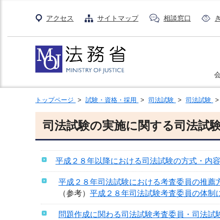
アクセス
サイトマップ
相談窓口
トップページ
>
試験・資格・採用
>
司法試験
>
司法試験
司法試験の実施に関する司法試
平成２８年以降における司法試験の方式・内
平成２８年司法試験における考査委員の推薦
（参考）
平成２８年司法試験考査委員の体制
問題作成に関わる司法試験考査委員・司法試