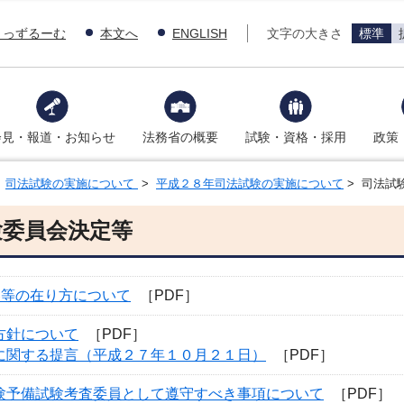
きっずるーむ
本文へ
ENGLISH
文字の大きさ
標準
会見・報道・お知らせ
法務省の概要
試験・資格・採用
政策
>
司法試験の実施について
>
平成２８年司法試験の実施について
> 司法試
験委員会決定等
容等の在り方について
［PDF］
方針について
［PDF］
に関する提言（平成２７年１０月２１日）
［PDF］
験予備試験考査委員として遵守すべき事項について
［PDF］