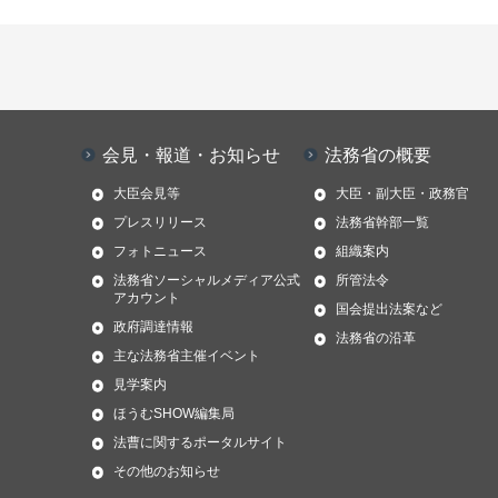
会見・報道・お知らせ
法務省の概要
大臣会見等
大臣・副大臣・政務官
プレスリリース
法務省幹部一覧
フォトニュース
組織案内
法務省ソーシャルメディア公式
所管法令
アカウント
国会提出法案など
政府調達情報
法務省の沿革
主な法務省主催イベント
見学案内
ほうむSHOW編集局
法曹に関するポータルサイト
その他のお知らせ