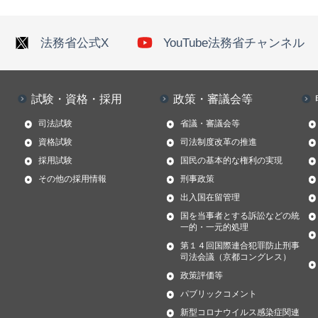
法務省公式X
YouTube法務省チャンネル
試験・資格・採用
政策・審議会等
司法試験
省議・審議会等
資格試験
司法制度改革の推進
採用試験
国民の基本的な権利の実現
その他の採用情報
刑事政策
出入国在留管理
国を当事者とする訴訟などの統
一的・一元的処理
第１４回国際連合犯罪防止刑事
司法会議（京都コングレス）
政策評価等
パブリックコメント
新型コロナウイルス感染症関連