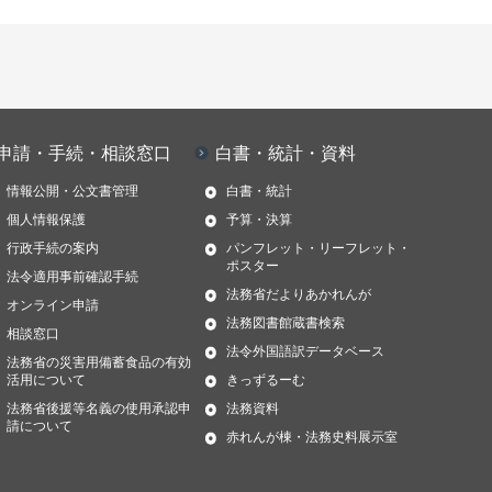
申請・手続・相談窓口
白書・統計・資料
情報公開・公文書管理
白書・統計
個人情報保護
予算・決算
行政手続の案内
パンフレット・リーフレット・
ポスター
法令適用事前確認手続
法務省だよりあかれんが
オンライン申請
法務図書館蔵書検索
相談窓口
法令外国語訳データベース
法務省の災害用備蓄食品の有効
活用について
きっずるーむ
法務省後援等名義の使用承認申
法務資料
請について
赤れんが棟・法務史料展示室