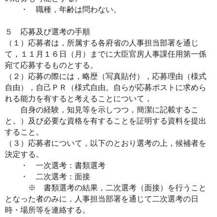
・ 職種，年齢は問わない。
５ 応募及び選考の手順
（１）応募者は，所属する各府省の人事担当部署を通じ
て，１１月１６日（月）までに大臣官房人事課任用第一係
宛て応募するものとする。
（２）応募の際には，略歴（写真貼付），応募理由（様式
自由），自己ＰＲ（様式自由。自らが応募ポストに求めら
れる能力を有すると考えることについて，
自身の経験，知見等を示しつつ，簡潔に記載するこ
と。）及び必要な資格を有することを証明する資料を提出
すること。
（３）応募者について，以下のとおり選考の上，候補者を
決定する。
・ 一次選考：書類選考
・ 二次選考：面接
※ 書類選考の結果，二次選考（面接）を行うこと
となった者のみに，人事担当部署を通じて二次選考の日
時・場所等を連絡する。