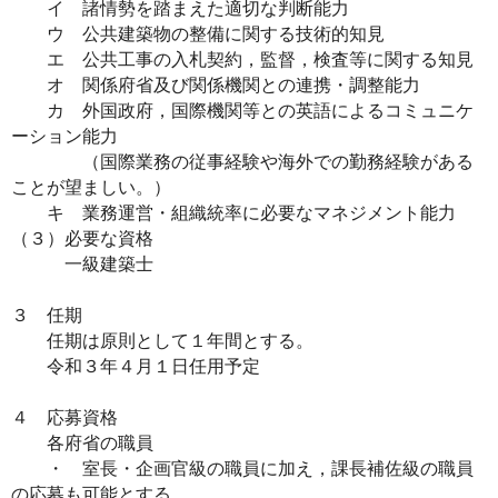
イ 諸情勢を踏まえた適切な判断能力
ウ 公共建築物の整備に関する技術的知見
エ 公共工事の入札契約，監督，検査等に関する知見
オ 関係府省及び関係機関との連携・調整能力
カ 外国政府，国際機関等との英語によるコミュニケ
ーション能力
（国際業務の従事経験や海外での勤務経験がある
ことが望ましい。）
キ 業務運営・組織統率に必要なマネジメント能力
（３）必要な資格
一級建築士
３ 任期
任期は原則として１年間とする。
令和３年４月１日任用予定
４ 応募資格
各府省の職員
・ 室長・企画官級の職員に加え，課長補佐級の職員
の応募も可能とする。