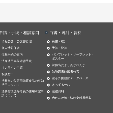
申請・手続・相談窓口
白書・統計・資料
情報公開・公文書管理
白書・統計
個人情報保護
予算・決算
行政手続の案内
パンフレット・リーフレット・
ポスター
法令適用事前確認手続
法務省だよりあかれんが
オンライン申請
法務図書館蔵書検索
相談窓口
法令外国語訳データベース
法務省の災害用備蓄食品の有効
活用について
きっずるーむ
法務省後援等名義の使用承認申
法務資料
請について
赤れんが棟・法務史料展示室