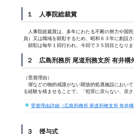
１ 人事院総裁賞
人事院総裁賞は、多年にわたる不断の努力や国民
員）又は職域を顕彰するため、昭和６３年に創設さ
顕彰は毎年１回行われ、今回で３５回目となりま
２ 広島刑務所 尾道刑務支所 有井構
（受賞理由）
塀などの物的戒護がない開放的処遇施設において
る経験を積ませることで、「犯罪に戻らない、戻さ
受賞理由詳細（広島刑務所 尾道刑務支所 有井
３ 授与式