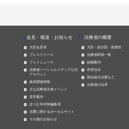
会見・報道・お知らせ
法務省の概要
大臣会見等
大臣・副大臣・政務官
プレスリリース
法務省幹部一覧
フォトニュース
組織案内
法務省ソーシャルメディア公式
所管法令
アカウント
国会提出法案など
政府調達情報
法務省の沿革
主な法務省主催イベント
見学案内
ほうむSHOW編集局
法曹に関するポータルサイト
その他のお知らせ