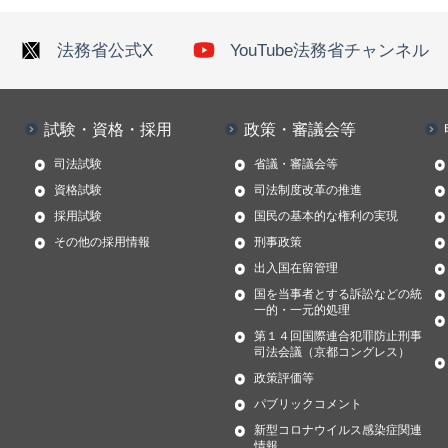
法務省公式X
YouTube法務省チャンネル
試験・資格・採用
政策・審議会等
司法試験
省議・審議会等
資格試験
司法制度改革の推進
採用試験
国民の基本的な権利の実現
その他の採用情報
刑事政策
出入国在留管理
国を当事者とする訴訟などの統
一的・一元的処理
第１４回国際連合犯罪防止刑事
司法会議（京都コングレス）
政策評価等
パブリックコメント
新型コロナウイルス感染症関連
情報