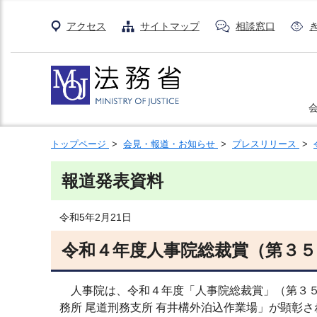
アクセス
サイトマップ
相談窓口
トップページ
>
会見・報道・お知らせ
>
プレスリリース
>
報道発表資料
令和5年2月21日
令和４年度人事院総裁賞（第３
人事院は、令和４年度「人事院総裁賞」（第３５
務所 尾道刑務支所 有井構外泊込作業場」が顕彰