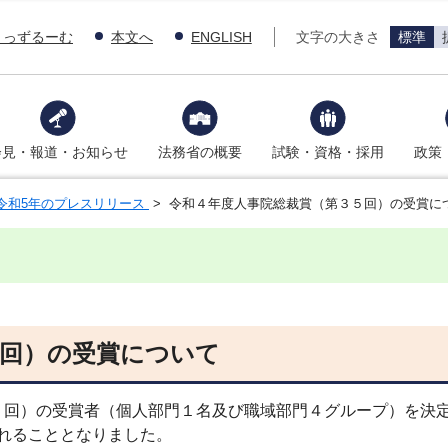
きっずるーむ
本文へ
ENGLISH
文字の大きさ
標準
会見・報道・お知らせ
法務省の概要
試験・資格・採用
政策
令和5年のプレスリリース
> 令和４年度人事院総裁賞（第３５回）の受賞に
５回）の受賞について
回）の受賞者（個人部門１名及び職域部門４グループ）を決定
されることとなりました。