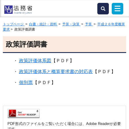
トップページ
>
白書・統計・資料
>
予算・決算
>
予算
>
平成２６年度概算
要求
> 政策評価調書
政策評価調書
・
政策評価体系図
【ＰＤＦ】
・
政策評価体系と概算要求書の対応表
【ＰＤＦ】
・
個別票
【ＰＤＦ】
PDF形式のファイルをご覧いただく場合には、Adobe Readerが必要
です。